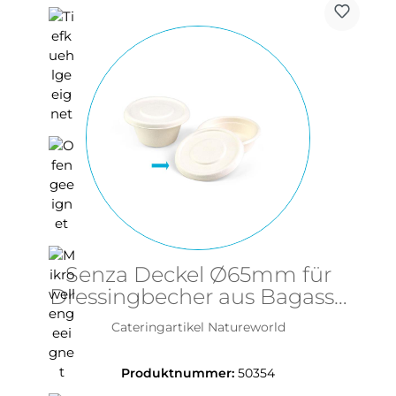
Senza Deckel Ø65mm für
Dressingbecher aus Bagasse
- PFAS-frei & nachhaltig
Cateringartikel Natureworld
Produktnummer:
50354