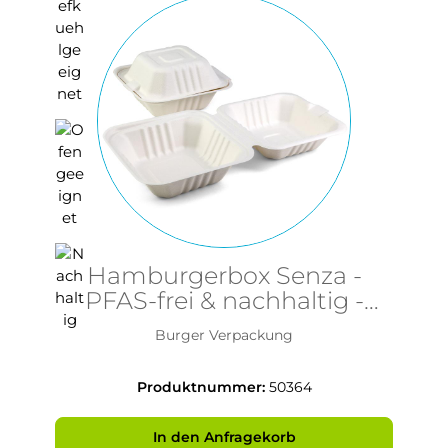
Hamburgerbox Senza -
PFAS-frei & nachhaltig -
155x155x76mm aus Bagasse
Burger Verpackung
Produktnummer:
50364
In den Anfragekorb