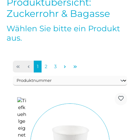
Produktübersicht:
Zuckerrohr & Bagasse
Wählen Sie bitte ein Produkt
aus.
Seite
Seite
Seite
1
2
3