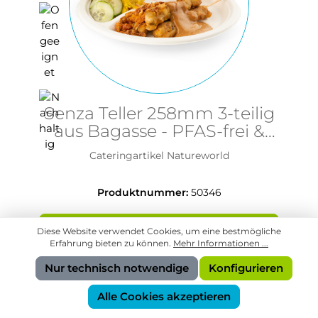
Senza Teller 258mm 3-teilig
aus Bagasse - PFAS-frei &
nachhaltig
Cateringartikel Natureworld
Produktnummer:
50346
In den Anfragekorb
Diese Website verwendet Cookies, um eine bestmögliche
Erfahrung bieten zu können.
Mehr Informationen ...
Nur technisch notwendige
Konfigurieren
Alle Cookies akzeptieren