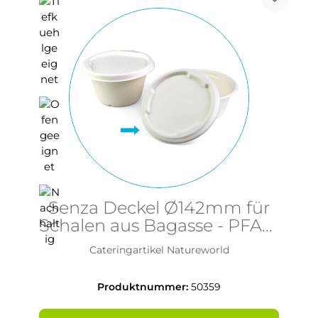
Senza Deckel Ø142mm für
Schalen aus Bagasse - PFAS-
frei & nachhaltig
Cateringartikel Natureworld
Produktnummer:
50359