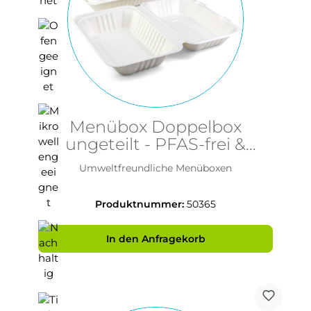
Menübox Doppelbox
ungeteilt - PFAS-frei &
nachhaltig - Senza
Umweltfreundliche Menüboxen
230x153x80mm aus Bagasse
Produktnummer:
50365
In den Anfragekorb