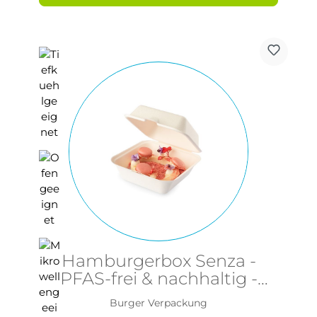
Hamburgerbox Senza -
PFAS-frei & nachhaltig -
155x155x80mm aus Bagasse
Burger Verpackung