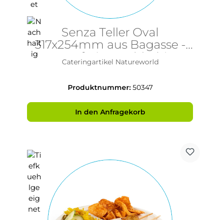
Senza Teller Oval
317x254mm aus Bagasse -
PFAS-frei & nachhaltig
Cateringartikel Natureworld
Produktnummer:
50347
In den Anfragekorb