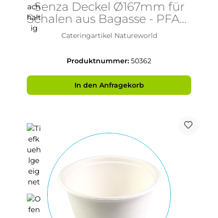
Senza Deckel Ø167mm für
Schalen aus Bagasse - PFAS-
frei & nachhaltig
Cateringartikel Natureworld
Produktnummer:
50362
In den Anfragekorb