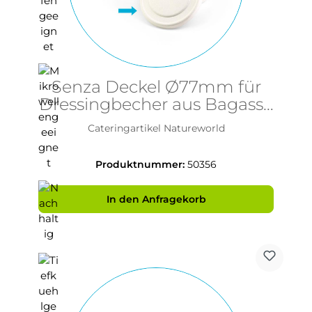
Senza Deckel Ø77mm für
Dressingbecher aus Bagasse
- PFAS-frei & nachhaltig
Cateringartikel Natureworld
Produktnummer:
50356
In den Anfragekorb