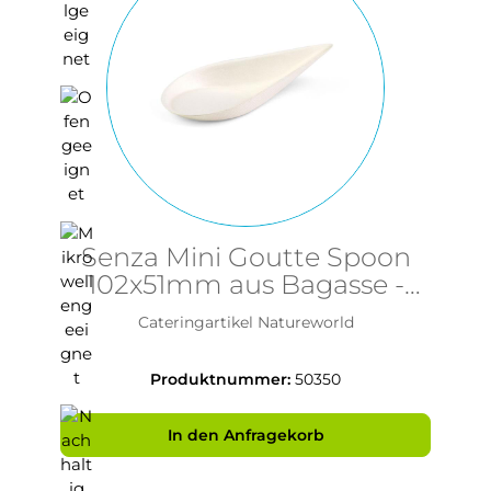
Senza Mini Goutte Spoon
102x51mm aus Bagasse -
PFAS-frei & nachhaltig
Cateringartikel Natureworld
Produktnummer:
50350
In den Anfragekorb