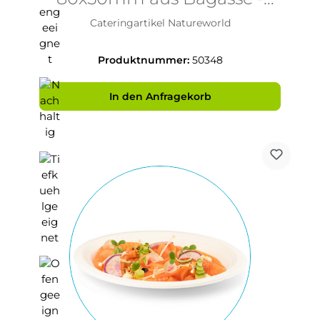
PFAS-frei & nachhaltig
Cateringartikel Natureworld
Produktnummer:
50348
In den Anfragekorb