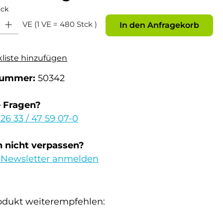
tck
: Gib den gewünschten Wert ein oder benutze die Schaltflächen um die Anz
VE (1 VE = 480 Stck )
In den Anfragekorb
kliste hinzufügen
nummer:
50342
e Fragen?
 26 33 / 47 59 07-0
 nicht verpassen?
 Newsletter anmelden
odukt weiterempfehlen: