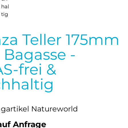
za Teller 175mm
 Bagasse -
S-frei &
hhaltig
ngartikel Natureworld
auf Anfrage