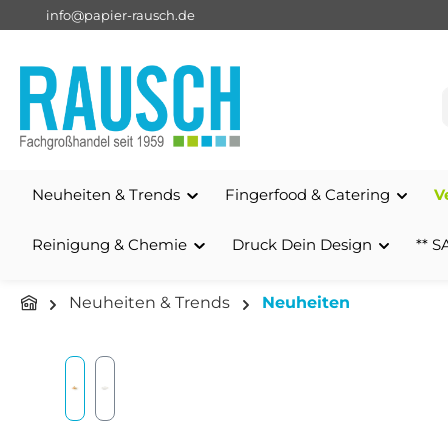
info@papier-rausch.de
springen
Zur Hauptnavigation springen
Neuheiten & Trends
Fingerfood & Catering
V
Reinigung & Chemie
Druck Dein Design
** S
Neuheiten & Trends
Neuheiten
Bildergalerie überspringen