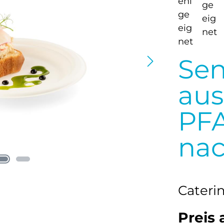
Sen
aus
PFA
nac
Cateri
Preis 