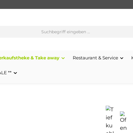
erkaufstheke & Take away
Restaurant & Service
ALE **