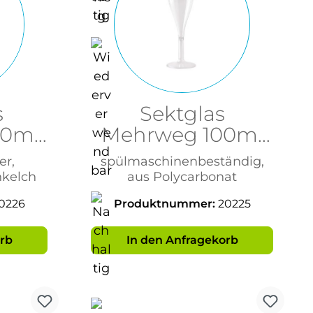
s
Sektglas
00ml
Mehrweg 100ml
ich
mit Eichstrich
r,
spülmaschinenbeständig,
ar
Brillantklar
kelch
aus Polycarbonat
0226
Produktnummer:
20225
rb
In den Anfragekorb