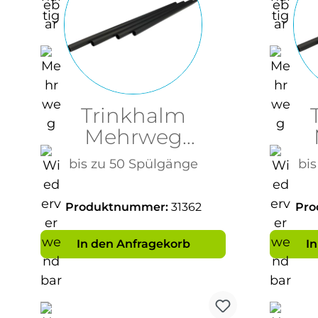
Trinkhalm
Mehrweg
7x220mm
bis zu 50 Spülgänge
bi
Schwarz BPA Frei
Schw
Produktnummer:
31362
Pro
In den Anfragekorb
I