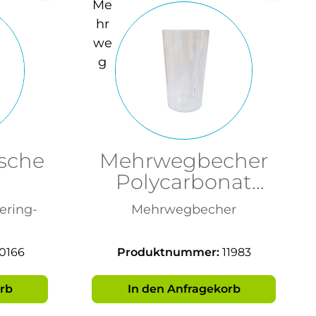
asche
Mehrwegbecher
Polycarbonat
400ml
ering-
Mehrwegbecher
0166
Produktnummer:
11983
rb
In den Anfragekorb