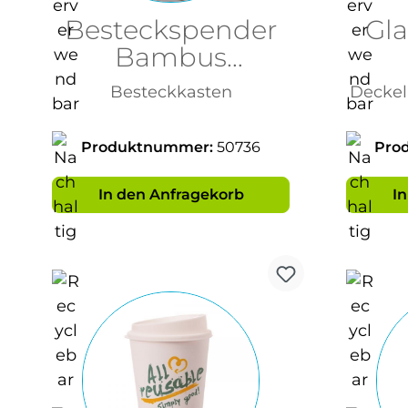
Besteckspender
Gla
Bambus
451x280x315mm
Besteckkasten
Deckel 
Produktnummer:
50736
Pro
In den Anfragekorb
I