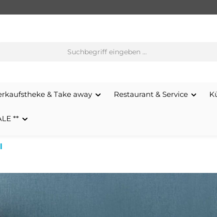
erkaufstheke & Take away
Restaurant & Service
K
ALE **
l