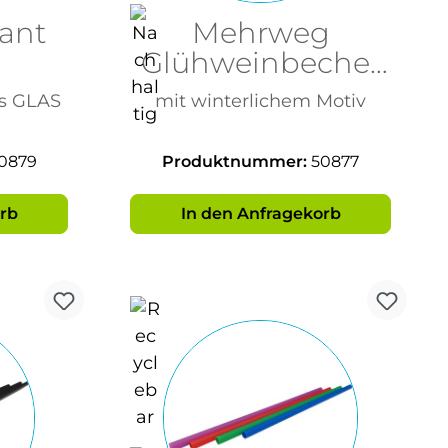
kant
Mehrweg
Glühweinbecher
as
Winter 200ml
us GLAS
mit winterlichem Motiv
0879
Produktnummer:
50877
rb
In den Anfragekorb