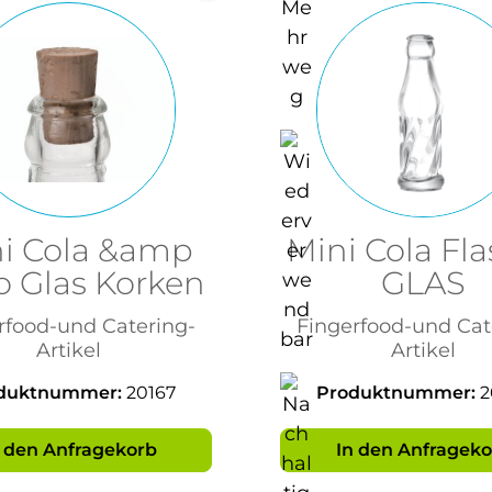
i Cola &amp
Mini Cola Fl
o Glas Korken
GLAS
rfood-und Catering-
Fingerfood-und Cat
Artikel
Artikel
duktnummer:
20167
Produktnummer:
2
n den Anfragekorb
In den Anfrageko