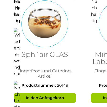
Sph`air GLAS
Min
Lab
Fingerfood-und Catering-
Finge
Artikel
Produktnummer:
20149
Pro
In den Anfragekorb
I