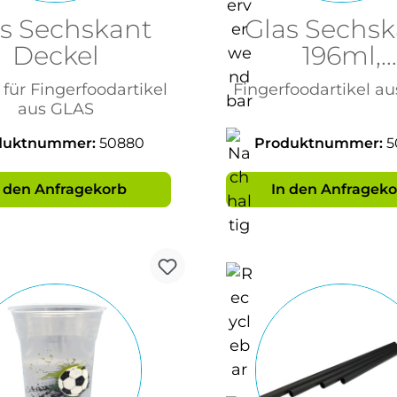
s Sechskant
Glas Sechs
Deckel
196ml,
Einmachgl
für Fingerfoodartikel
Fingerfoodartikel a
aus GLAS
duktnummer:
50880
Produktnummer:
5
n den Anfragekorb
In den Anfrageko