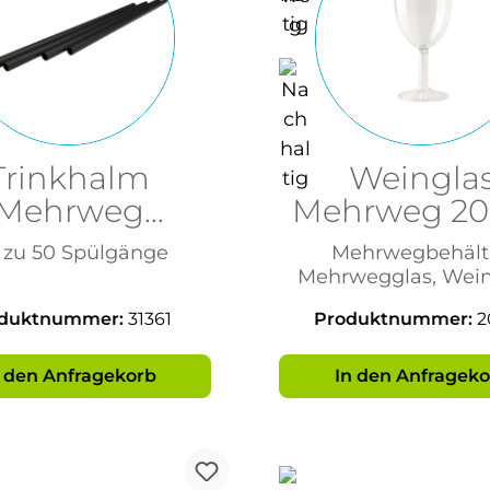
Trinkhalm
Weingla
Mehrweg
Mehrweg 2
7x150mm
mit Eichstr
s zu 50 Spülgänge
Mehrwegbehälte
arz BPA Frei
Brillantkl
Mehrwegglas, Wein
duktnummer:
31361
Produktnummer:
2
n den Anfragekorb
In den Anfrageko