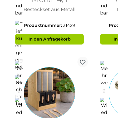
400
Besteckset aus Metall
Produktnummer:
31429
Pro
In den Anfragekorb
I