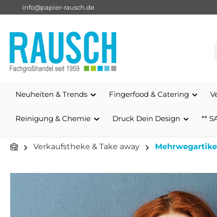
info@papier-rausch.de
springen
Zur Hauptnavigation springen
Neuheiten & Trends
Fingerfood & Catering
V
Reinigung & Chemie
Druck Dein Design
** S
Verkaufstheke & Take away
Mehrwegartike
Bildergalerie überspringen