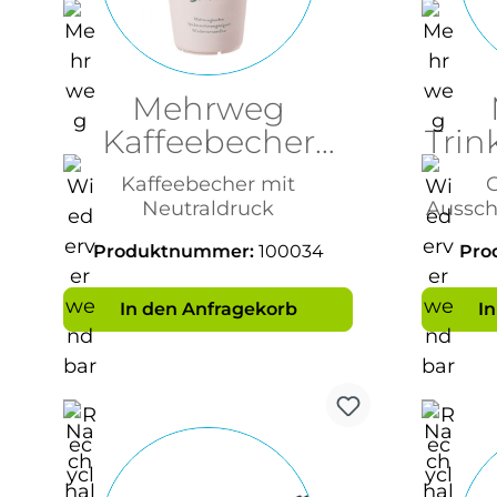
Mehrweg
Kaffeebecher
Trin
200ml
m
Kaffeebecher mit
G
Neutraldruck
Aussc
Produktnummer:
100034
Pro
In den Anfragekorb
I