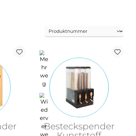
nder
Besteckspender
Kunststoff