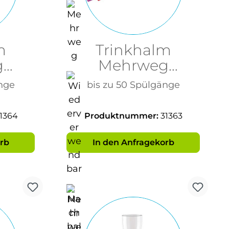
m
Trinkhalm
g
Mehrweg
m
7x220mm
nge
bis zu 50 Spülgänge
 Frei
Mehrfarbig BPA
Frei
1364
Produktnummer:
31363
rb
In den Anfragekorb