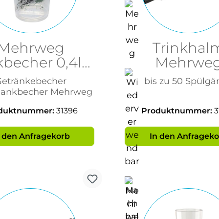
Mehrweg
Trinkhal
kbecher 0,4ltr
Mehrwe
it Fußball
8x240m
etränkebecher
bis zu 50 Spülgä
Aufdruck
Schwarz BPA
hankbecher Mehrweg
duktnummer:
31396
Produktnummer:
3
n den Anfragekorb
In den Anfrageko