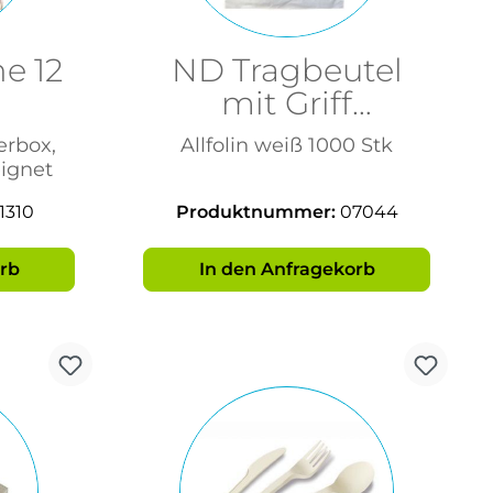
ne 12
ND Tragbeutel
mit Griff
33x33,9x3cm N
erbox,
Allfolin weiß 1000 Stk
ignet
11310
Produktnummer:
07044
rb
In den Anfragekorb