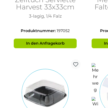
Harvest 33x33cm
Falt
8 x
3-lagig, 1/4 Falz
Produktnummer:
197052
Pro
In den Anfragekorb
I