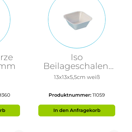
rze
Iso
0mm
Beilageschalen,
VE 100 St
13x13x5,5cm weiß
9360
Produktnummer:
11059
rb
In den Anfragekorb