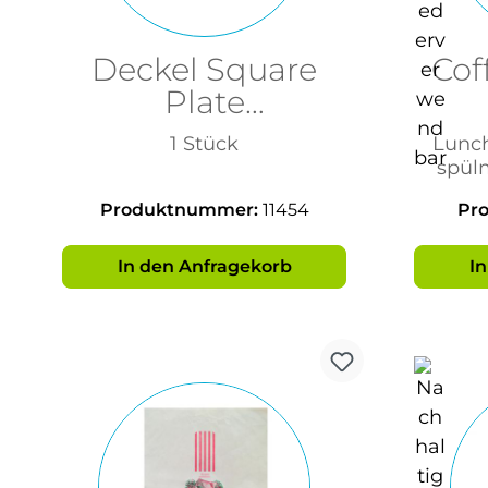
Deckel Square
Cof
Plate
270x270x70mm
1 Stück
Lunch
spül
Produktnummer:
11454
Pr
In den Anfragekorb
I