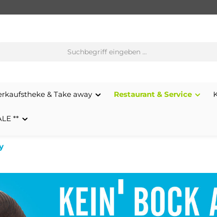
erkaufstheke & Take away
Restaurant & Service
ALE **
y