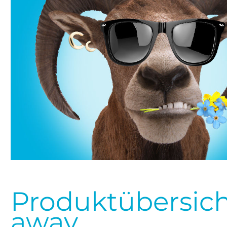
Produktübersich
away