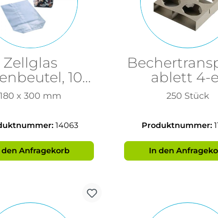
Zellglas
Bechertransp
nbeutel, 100
ablett 4-e
Stk
180 x 300 mm
250 Stück
duktnummer:
14063
Produktnummer:
1
n den Anfragekorb
In den Anfrageko