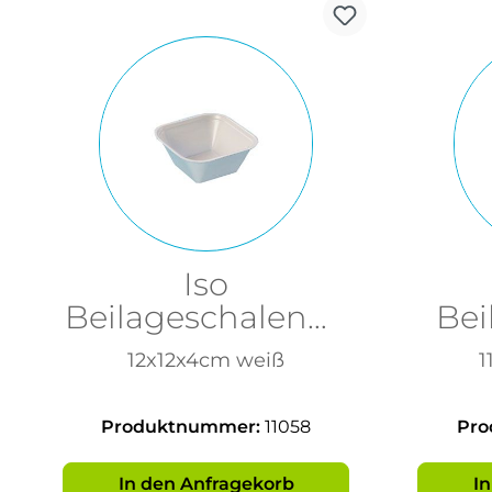
Iso
Beilageschalenm,
Bei
VE 100 St
12x12x4cm weiß
1
Produktnummer:
11058
Pro
In den Anfragekorb
I