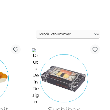
mit
Sushibox