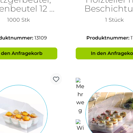
enbeutel 12 x
Beschicht
 25 cm (Nr. 2)
195x73
1000 Stk
1 Stück
duktnummer:
13109
Produktnummer:
1
n den Anfragekorb
In den Anfrageko