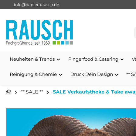
info@papier-rausch.de
springen
Zur Hauptnavigation springen
Neuheiten & Trends
Fingerfood & Catering
V
Reinigung & Chemie
Druck Dein Design
** S
** SALE **
SALE Verkaufstheke & Take awa
Bildergalerie überspringen