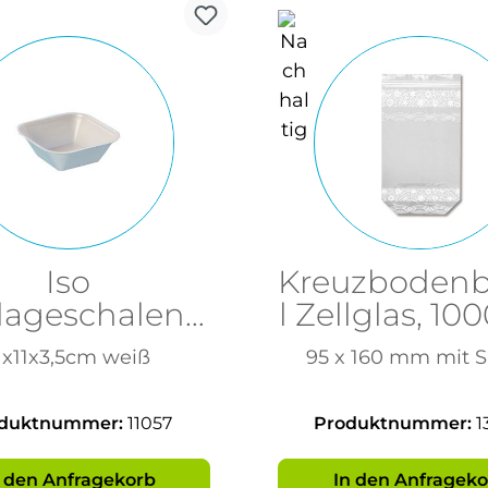
Iso
Kreuzbodenb
lageschalen,
l Zellglas, 10
VE 100 St
1x11x3,5cm weiß
95 x 160 mm mit S
duktnummer:
11057
Produktnummer:
1
n den Anfragekorb
In den Anfrageko