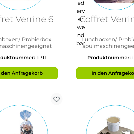
fret Verrine 6
Coffret Verri
boxen/ Probierbox,
Lunchboxen/ Probi
maschinengeeignet
spülmaschinengee
oduktnummer:
11311
Produktnummer:
n den Anfragekorb
In den Anfrageko