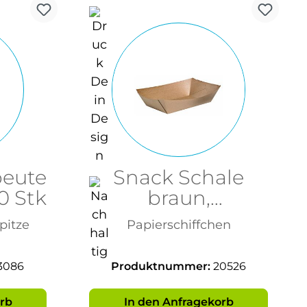
eute
Snack Schale
00 Stk
braun,
120x85x20mm
pitze
Papierschiffchen
3086
Produktnummer:
20526
rb
In den Anfragekorb