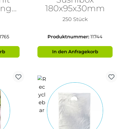
ung
180x95x30mm
250 Stück
1765
Produktnummer:
11744
rb
In den Anfragekorb