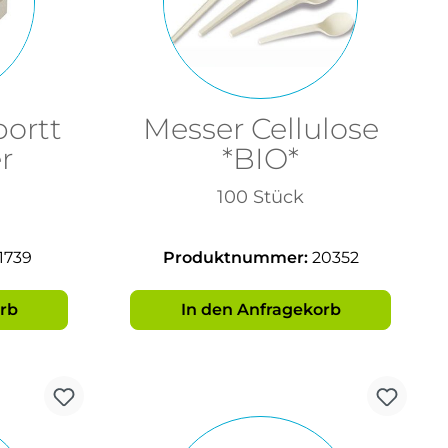
ortt
Messer Cellulose
r
*BIO*
100 Stück
1739
Produktnummer:
20352
rb
In den Anfragekorb