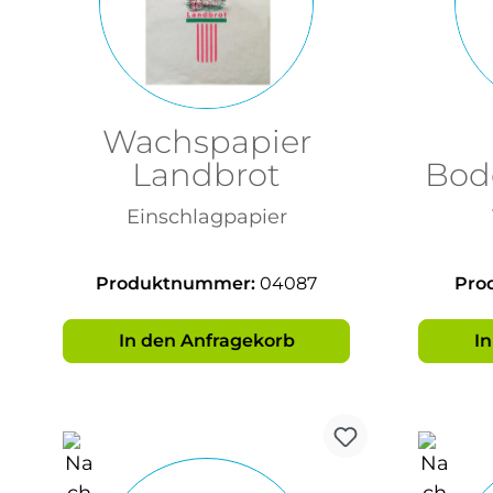
Wachspapier
Landbrot
Bode
Einschlagpapier
Produktnummer:
04087
Pro
In den Anfragekorb
I