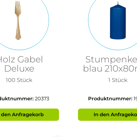
Holz Gabel
Stumpenke
Deluxe
blau 210x8
100 Stück
1 Stück
duktnummer:
20373
Produktnummer:
1
n den Anfragekorb
In den Anfrageko