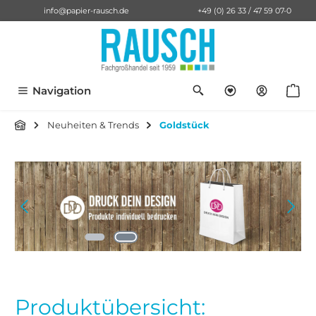
info@papier-rausch.de
+49 (0) 26 33 / 47 59 07-0
alt springen
Du hast 0 Pro
Anf
Navigation
Neuheiten & Trends
Goldstück
Bildergalerie überspringen
Produktübersicht: