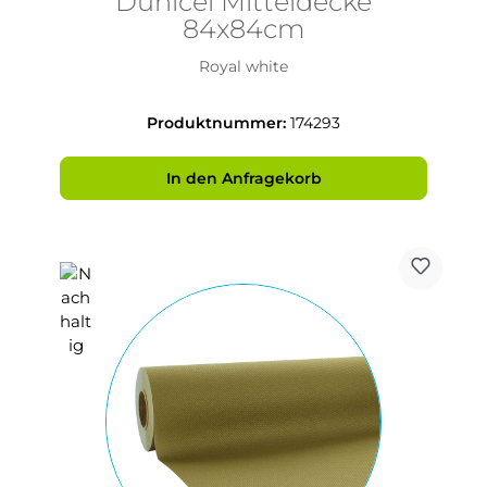
Dunicel Mitteldecke
84x84cm
Royal white
Produktnummer:
174293
In den Anfragekorb