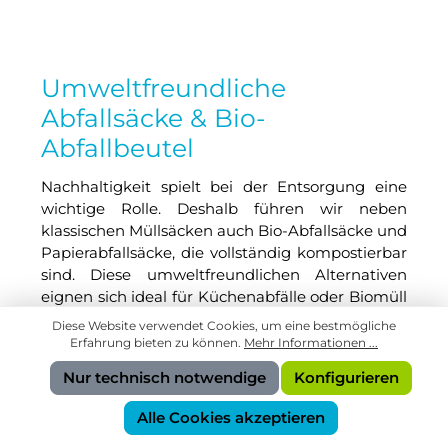
Umweltfreundliche
Abfallsäcke & Bio-
Abfallbeutel
Nachhaltigkeit spielt bei der Entsorgung eine
wichtige Rolle. Deshalb führen wir neben
klassischen Müllsäcken auch Bio-Abfallsäcke und
Papierabfallsäcke, die vollständig kompostierbar
sind. Diese umweltfreundlichen Alternativen
eignen sich ideal für Küchenabfälle oder Biomüll
und tragen dazu bei, Plastikmüll zu reduzieren.
Diese Website verwendet Cookies, um eine bestmögliche
Erfahrung bieten zu können.
Mehr Informationen ...
Unsere Abfallbeutel aus Papier oder recyceltem
Nur technisch notwendige
Konfigurieren
Kunststoff bieten dabei die gleiche Stabilität und
Reißfestigkeit wie herkömmliche Varianten – mit
Alle Cookies akzeptieren
dem Plus an Nachhaltigkeit.