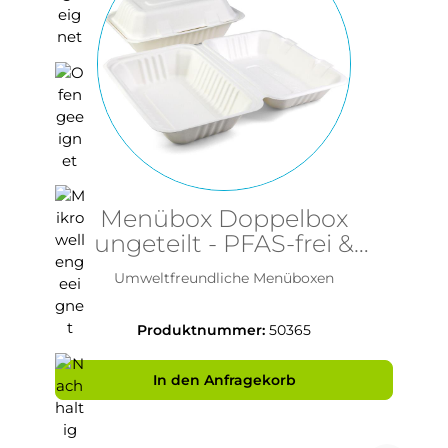
Menübox Doppelbox
ungeteilt - PFAS-frei &
nachhaltig - Senza
Umweltfreundliche Menüboxen
230x153x80mm aus Bagasse
Produktnummer:
50365
In den Anfragekorb