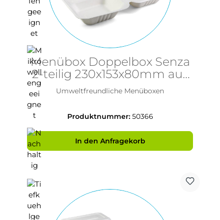
Menübox Doppelbox Senza
2-teilig 230x153x80mm aus
Bagasse - PFAS-frei &
Umweltfreundliche Menüboxen
nachhaltig
Produktnummer:
50366
In den Anfragekorb