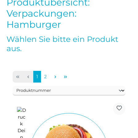
Produktübersicht:
Verpackungen:
Hamburger
Wählen Sie bitte ein Produkt
aus.
Seite
Seite
1
2