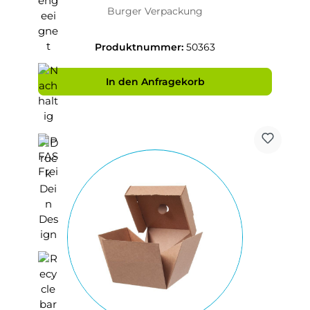
155x155x80mm aus Bagasse
Burger Verpackung
Produktnummer:
50363
In den Anfragekorb