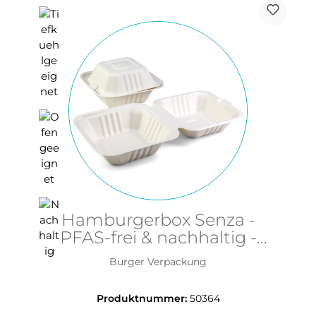
Hamburgerbox Senza -
PFAS-frei & nachhaltig -
155x155x76mm aus Bagasse
Burger Verpackung
Produktnummer:
50364