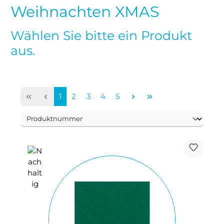
Weihnachten XMAS
Wählen Sie bitte ein Produkt
aus.
Seite
Seite
Seite
Seite
Seite
1
2
3
4
5