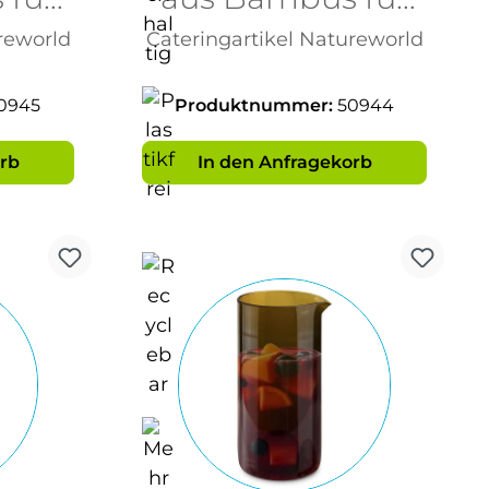
10 Stück
reworld
Cateringartikel Natureworld
0945
Produktnummer:
50944
rb
In den Anfragekorb