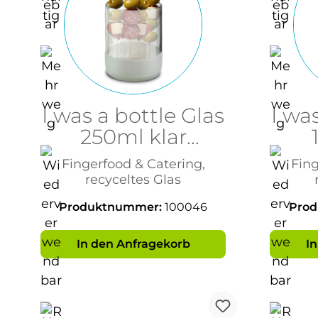
I was a bottle Glas
I wa
250ml klar
gefrostet
Fingerfood & Catering,
Fing
recyceltes Glas
Produktnummer:
100046
Pro
In den Anfragekorb
I