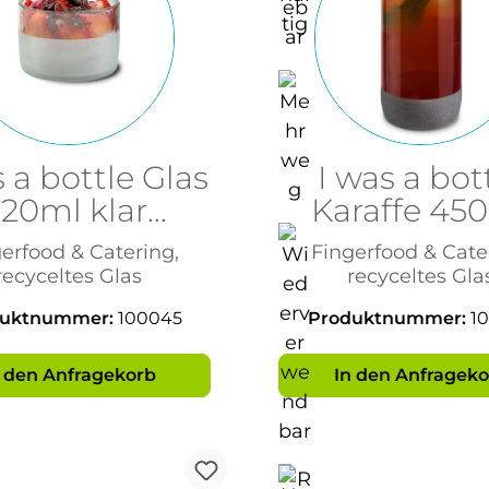
s a bottle Glas
I was a bot
120ml klar
Karaffe 45
gefrostet
Bronze
erfood & Catering,
Fingerfood & Cate
recyceltes Glas
recyceltes Gla
duktnummer:
100045
Produktnummer:
1
n den Anfragekorb
In den Anfrageko