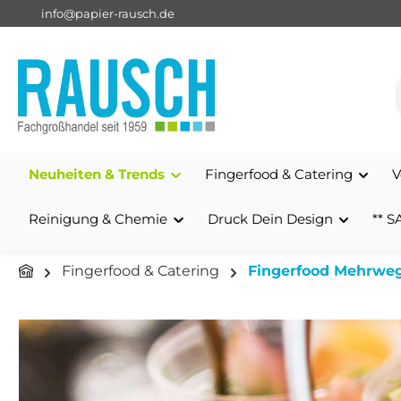
info@papier-rausch.de
springen
Zur Hauptnavigation springen
Neuheiten & Trends
Fingerfood & Catering
V
Reinigung & Chemie
Druck Dein Design
** S
Fingerfood & Catering
Fingerfood Mehrwe
Bildergalerie überspringen