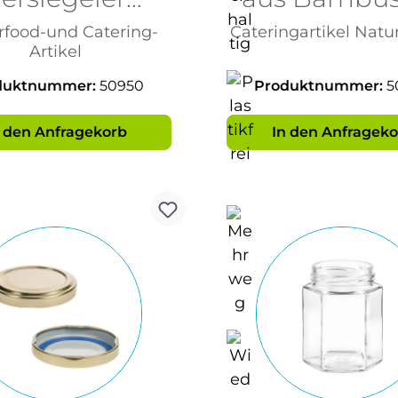
manuell,
20 Stück
rfood-und Catering-
Cateringartikel Natu
Werkzeug
Artikel
duktnummer:
50950
Produktnummer:
5
n den Anfragekorb
In den Anfrageko