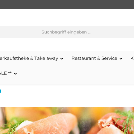
erkaufstheke & Take away
Restaurant & Service
K
ALE **
g