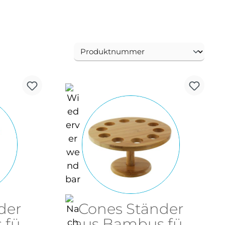
der
Cones Ständer
 für
aus Bambus für