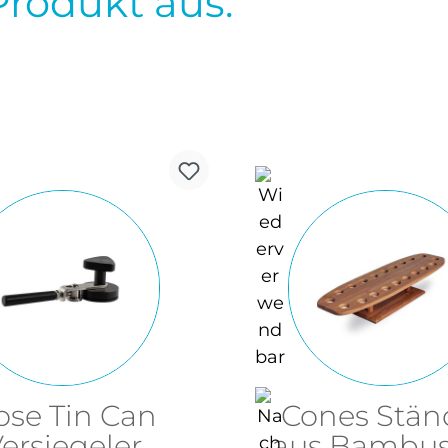
Produkt aus.
se Tin Can
Cones Stän
ersiegeler
aus Bambus