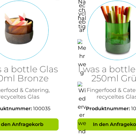
s a bottle Glas
I was a bottle
0ml Bronze
250ml Gr
erfood & Catering,
Fingerfood & Cate
recyceltes Glas
recyceltes Gla
duktnummer:
100035
Produktnummer:
1
n den Anfragekorb
In den Anfrageko