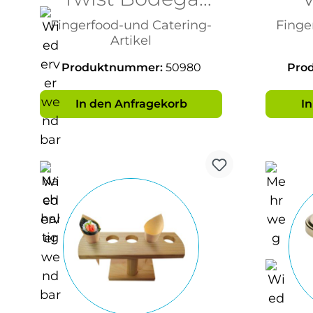
250ml
Fingerfood-und Catering-
Finge
Artikel
Produktnummer:
50980
Pro
In den Anfragekorb
I