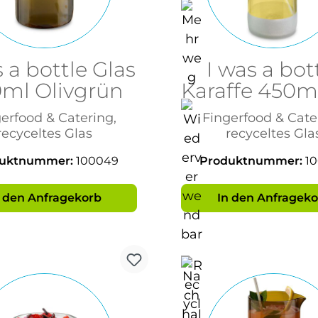
s a bottle Glas
I was a bot
ml Olivgrün
Karaffe 450ml
gefroste
erfood & Catering,
Fingerfood & Cate
recyceltes Glas
recyceltes Gla
duktnummer:
100049
Produktnummer:
1
n den Anfragekorb
In den Anfrageko