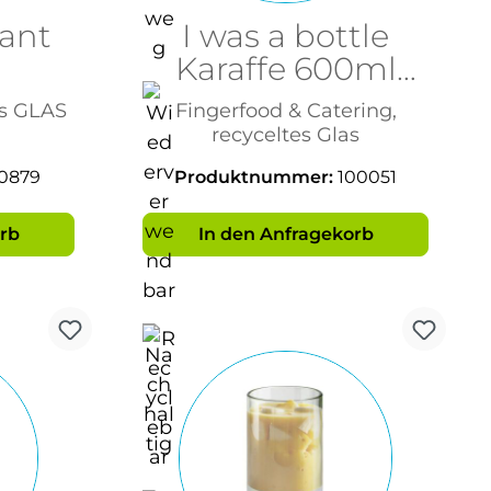
kant
I was a bottle
Karaffe 600ml
as
Olivgrün
us GLAS
Fingerfood & Catering,
recyceltes Glas
0879
Produktnummer:
100051
rb
In den Anfragekorb