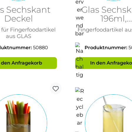
s Sechskant
Glas Sechs
Deckel
196ml,
Einmachgl
für Fingerfoodartikel
Fingerfoodartikel a
aus GLAS
duktnummer:
50880
Produktnummer:
5
n den Anfragekorb
In den Anfrageko