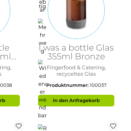
tle
I was a bottle Glas
0ml
355ml Bronze
ring,
Fingerfood & Catering,
s
recyceltes Glas
00038
Produktnummer:
100037
rb
In den Anfragekorb