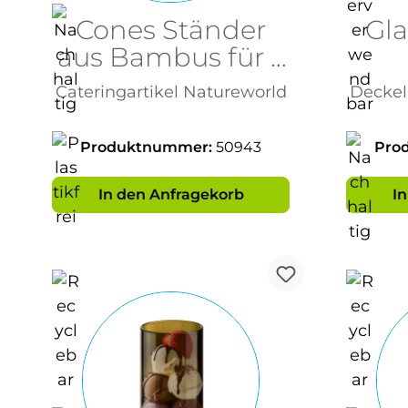
Cones Ständer
Gla
aus Bambus für 5
Stück
Cateringartikel Natureworld
Deckel 
Produktnummer:
50943
Pro
In den Anfragekorb
I