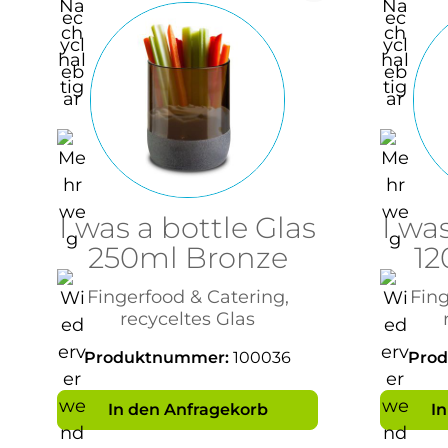
I was a bottle Glas
I wa
250ml Bronze
12
Fingerfood & Catering,
Fing
recyceltes Glas
Produktnummer:
100036
Pro
In den Anfragekorb
I