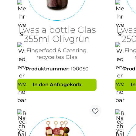
I was a bottle Glas
I wa
355ml Olivgrün
250
Fingerfood & Catering,
Fing
recyceltes Glas
Produktnummer:
100050
Pro
In den Anfragekorb
I