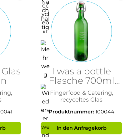
 Glas
I was a bottle
ün
Flasche 700ml
Grün
ring,
Fingerfood & Catering,
s
recyceltes Glas
00041
Produktnummer:
100044
rb
In den Anfragekorb