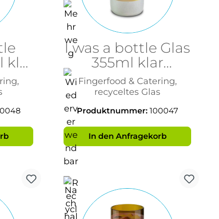
tle
I was a bottle Glas
 klar
355ml klar
t
gefrostet
ring,
Fingerfood & Catering,
s
recyceltes Glas
00048
Produktnummer:
100047
rb
In den Anfragekorb