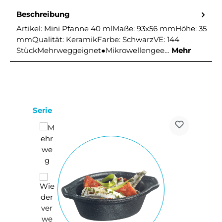
Beschreibung
Artikel: Mini Pfanne 40 mlMaße: 93x56 mmHöhe: 35
mmQualität: KeramikFarbe: SchwarzVE: 144
StückMehrweggeignet●Mikrowellengee…
Mehr
Produktgalerie überspringen
Serie