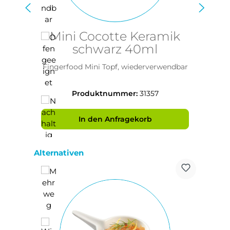
Mini Cocotte Keramik
schwarz 40ml
Fingerfood Mini Topf, wiederverwendbar
T
Produktnummer:
31357
In den Anfragekorb
Produktgalerie überspringen
Alternativen