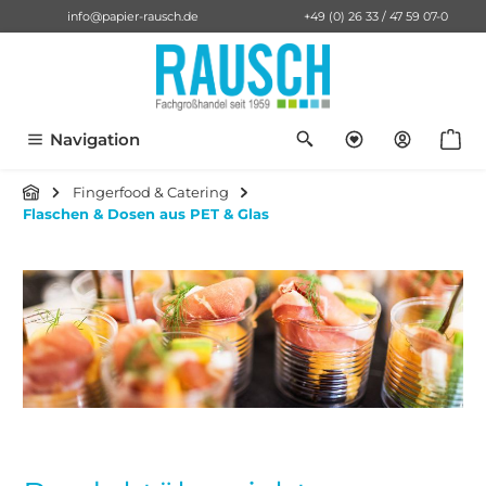
info@papier-rausch.de
+49 (0) 26 33 / 47 59 07-0
alt springen
Du hast 0 Pro
Anf
Navigation
Fingerfood & Catering
Flaschen & Dosen aus PET & Glas
Bildergalerie überspringen