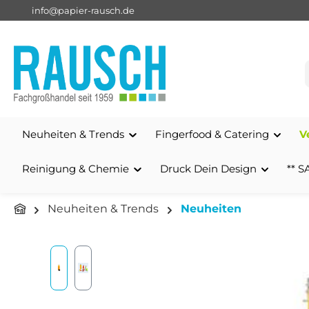
info@papier-rausch.de
springen
Zur Hauptnavigation springen
Neuheiten & Trends
Fingerfood & Catering
V
Reinigung & Chemie
Druck Dein Design
** S
Neuheiten & Trends
Neuheiten
Bildergalerie überspringen