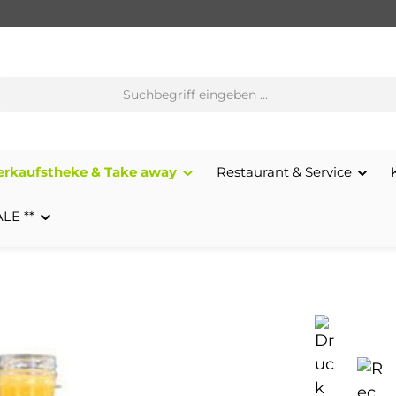
erkaufstheke & Take away
Restaurant & Service
ALE **