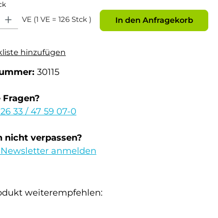
ck
: Gib den gewünschten Wert ein oder benutze die Schaltflächen um die Anz
VE (1 VE = 126 Stck )
In den Anfragekorb
kliste hinzufügen
nummer:
30115
e Fragen?
 26 33 / 47 59 07-0
 nicht verpassen?
 Newsletter anmelden
odukt weiterempfehlen: