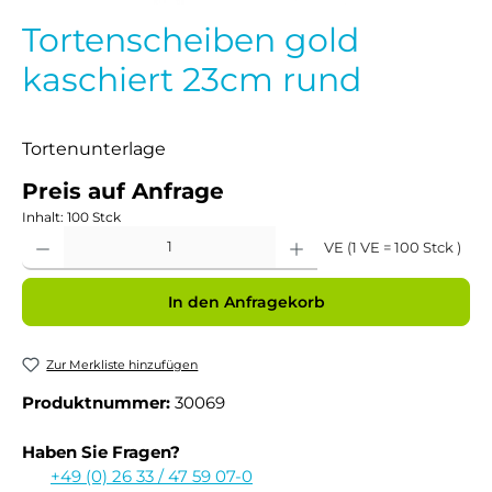
Tortenscheiben gold
kaschiert 23cm rund
Tortenunterlage
Preis auf Anfrage
Inhalt:
100 Stck
Produkt Anzahl: Gib den gewünschten Wert ein oder benutze die Schaltflächen um 
VE (1 VE = 100 Stck )
In den Anfragekorb
Zur Merkliste hinzufügen
Produktnummer:
30069
Haben Sie Fragen?
+49 (0) 26 33 / 47 59 07-0