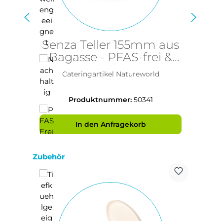
Senza Teller 155mm aus
S
Bagasse - PFAS-frei &
nachhaltig
Cateringartikel Natureworld
Produktnummer:
50341
In den Anfragekorb
Produktgalerie überspringen
Zubehör