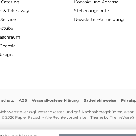
 Catering
Kontakt und Adresse
e & Take away
Stellenangebote
 Service
Newsletter-Anmeldung
kstube
Waschraum
 Chemie
Design
nschutz
AGB
Versandkostenerklärung
Batteriehinweise
Privats
. Mehrwertsteuer zzgl.
Versandkosten
und ggf. Nachnahmegebühren, wenn n
© 2026 Papier Rausch - Alle Rechte vorbehalten. Theme by
ThemeWare®