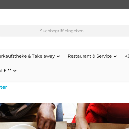
erkaufstheke & Take away
Restaurant & Service
K
ALE **
hter