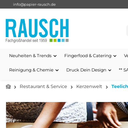
info@papier-rausch.de
springen
Zur Hauptnavigation springen
Neuheiten & Trends
Fingerfood & Catering
V
Reinigung & Chemie
Druck Dein Design
** S
Restaurant & Service
Kerzenwelt
Teelic
Bildergalerie überspringen