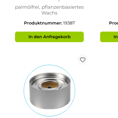
palmölfrei, pflanzenbasiertes
Wachs
Produktnummer:
19387
Pro
In den Anfragekorb
I