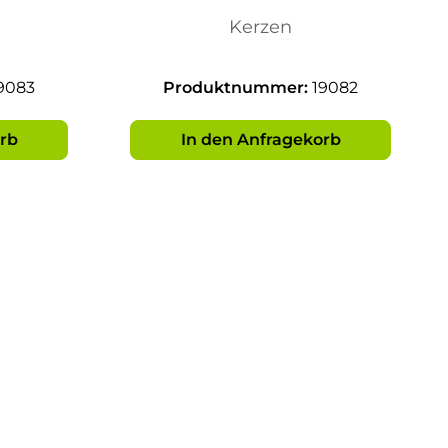
Kerzen
9083
Produktnummer:
19082
rb
In den Anfragekorb