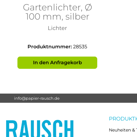
Gartenlichter, Ø
100 mm, silber
Lichter
Produktnummer:
28535
In den Anfragekorb
info@papier-rausch.de
PRODUKT
Neuheiten & 