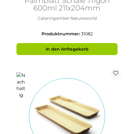
Palmblatt Schale Trigon
600ml 211x204mm
Cateringartikel Natureworld
Produktnummer:
31082
In den Anfragekorb