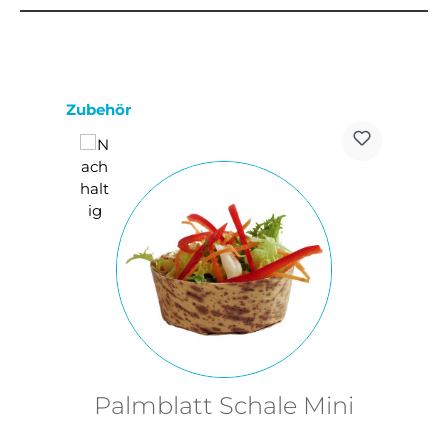
Produktgalerie überspringen
Zubehör
Palmblatt Schale Mini