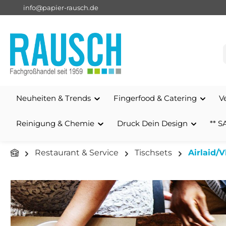
info@papier-rausch.de
springen
Zur Hauptnavigation springen
Neuheiten & Trends
Fingerfood & Catering
V
Reinigung & Chemie
Druck Dein Design
** S
Restaurant & Service
Tischsets
Airlaid/V
Bildergalerie überspringen