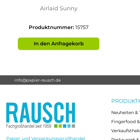
30x40cm
Airlaid Sunny
Produktnummer:
15757
In den Anfragekorb
info@papier-rausch.de
PRODUKT
Neuheiten & 
Fingerfood &
Verkaufsthek
Papier und Verpackungsgroßhandel
Restaurant &