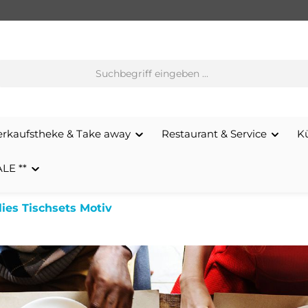
erkaufstheke & Take away
Restaurant & Service
K
ALE **
lies Tischsets Motiv