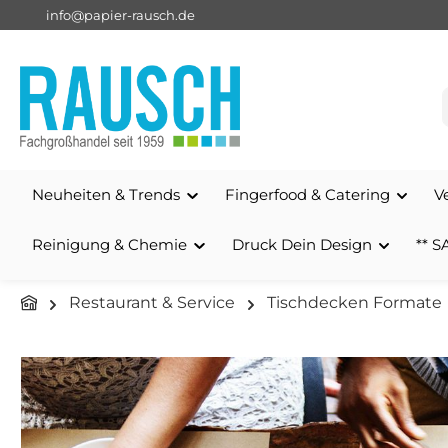
info@papier-rausch.de
springen
Zur Hauptnavigation springen
Neuheiten & Trends
Fingerfood & Catering
V
Reinigung & Chemie
Druck Dein Design
** S
Restaurant & Service
Tischdecken Formate
Bildergalerie überspringen