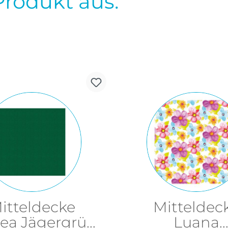
Produkt aus.
itteldecke
Mitteldec
ea Jägergrün
Luana