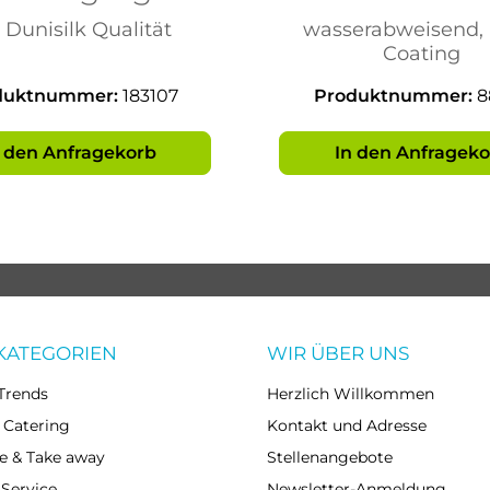
84x84cm
Schmutzabw
 Dunisilk Qualität
wasserabweisend, 
serabweisend
nd 80x80
Coating
duktnummer:
183107
Produktnummer:
8
n den Anfragekorb
In den Anfrageko
KATEGORIEN
WIR ÜBER UNS
Trends
Herzlich Willkommen
 Catering
Kontakt und Adresse
e & Take away
Stellenangebote
 Service
Newsletter-Anmeldung