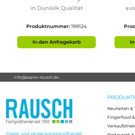
84x84cm
in Dunisilk Qualität
aus
Wasserabweisend
was
Produktnummer:
199124
Pro
In den Anfragekorb
I
info@papier-rausch.de
PRODUKT
Neuheiten & 
Fingerfood &
Verkaufsthek
Papier und Verpackungsgroßhandel
Restaurant &