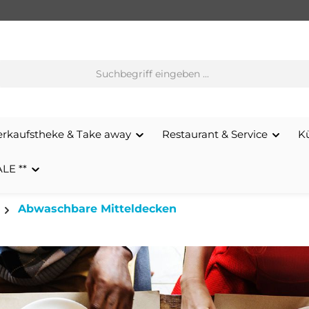
erkaufstheke & Take away
Restaurant & Service
K
ALE **
Abwaschbare Mitteldecken