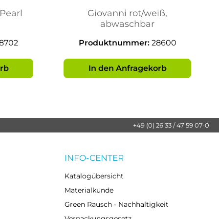
eise
84x84cm
Pearl
Giovanni rot/weiß,
cm
abwaschbar
8702
Produktnummer:
28600
rb
In den Anfragekorb
+49 (0) 26 33 / 47 59 07-0
INFO-CENTER
Katalogübersicht
Materialkunde
Green Rausch - Nachhaltigkeit
Verpackungsgesetz