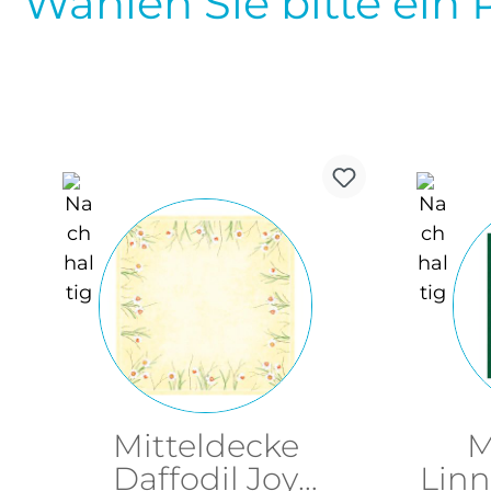
Wählen Sie bitte ein 
Mitteldecke
M
Daffodil Joy
Linn