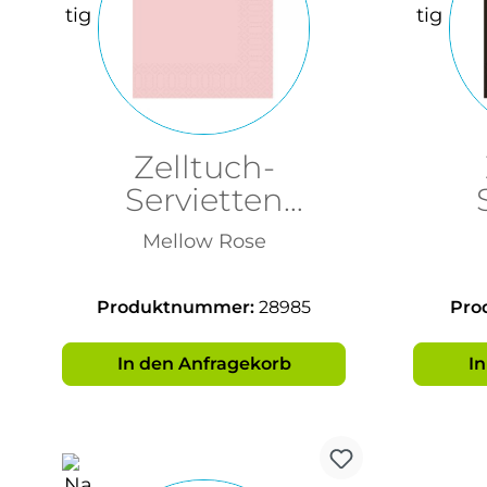
Zelltuch-
Servietten
33x33cm, 3-lagig,
33x3
Mellow Rose
1/4
Produktnummer:
28985
Pro
In den Anfragekorb
I