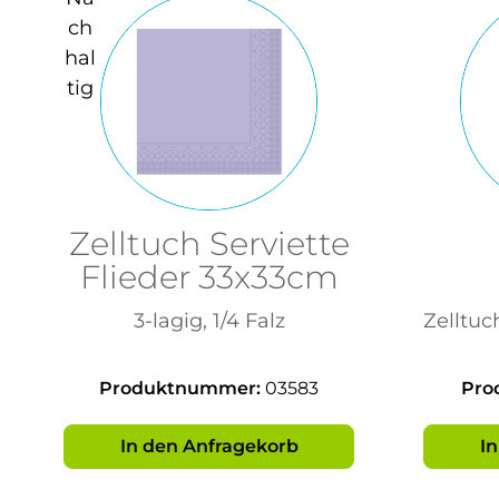
Zelltuch Serviette
Flieder 33x33cm
3-lagig, 1/4 Falz
Zelltuc
Produktnummer:
03583
Pro
In den Anfragekorb
I