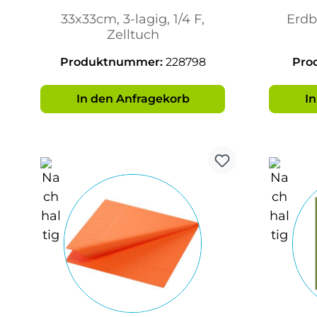
33x33cm, 3-lagig, 1/4 F,
Erdb
Zelltuch
Produktnummer:
228798
Pro
In den Anfragekorb
I