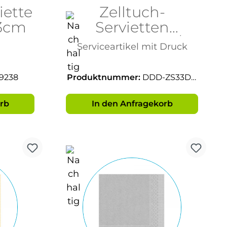
iette
Zelltuch-
33cm
Servietten
33x33cm, 3-lg, 1/4F
Serviceartikel mit Druck
9238
Produktnummer:
DDD-ZS33DR
UCK
rb
In den Anfragekorb