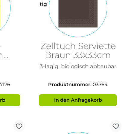
-
Zelltuch Serviette
n
Braun 33x33cm
agig,
3-lagig, biologisch abbaubar
7176
Produktnummer:
03764
rb
In den Anfragekorb