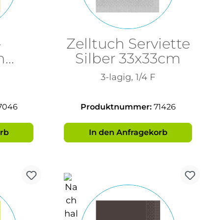
-
Zelltuch Serviette
n
Silber 33x33cm
agig,
3-lagig, 1/4 F
7046
Produktnummer:
71426
rb
In den Anfragekorb