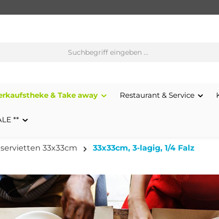
erkaufstheke & Take away
Restaurant & Service
ALE **
hservietten 33x33cm
33x33cm, 3-lagig, 1/4 Falz