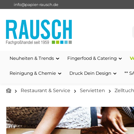
info@papier-rausch.de
springen
Zur Hauptnavigation springen
Neuheiten & Trends
Fingerfood & Catering
V
Reinigung & Chemie
Druck Dein Design
** S
Restaurant & Service
Servietten
Zelltuc
Bildergalerie überspringen