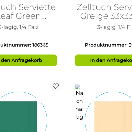
tuch Serviette
Zelltuch Serv
Leaf Green
Greige 33x
33x33cm
3-lagig, 1/4 Falz
3-lagig, 1/4 F
duktnummer:
186365
Produktnummer:
2
n den Anfragekorb
In den Anfrageko