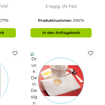
Time
1/4F
3-lagig, 1/4 Falz
m
0776
Produktnummer:
09574
rb
In den Anfragekorb