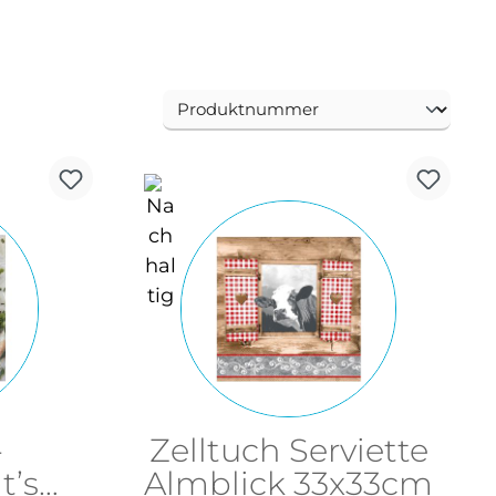
-
Zelltuch Serviette
t’s
Almblick 33x33cm