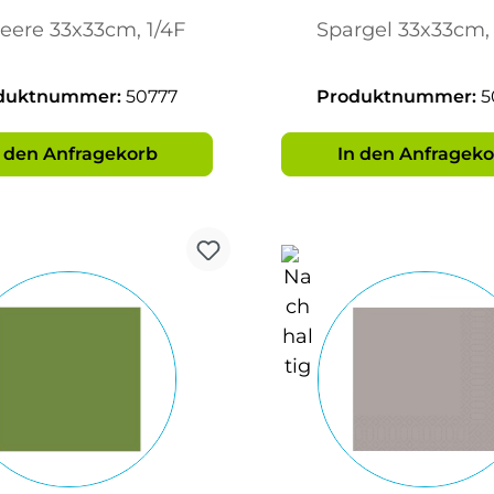
Erdbeere
Asparagus 
eere 33x33cm, 1/4F
Spargel 33x33cm, 
33x33cm
33x33c
duktnummer:
50777
Produktnummer:
5
n den Anfragekorb
In den Anfrageko