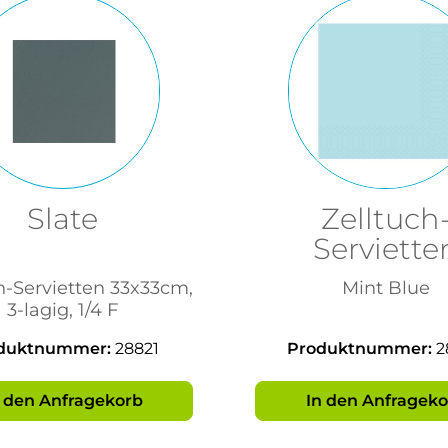
Slate
Zelltuch
Serviette
33x33cm, 3-l
h-Servietten 33x33cm,
Mint Blue
1/4 F
3-lagig, 1/4 F
duktnummer:
28821
Produktnummer:
2
n den Anfragekorb
In den Anfrageko