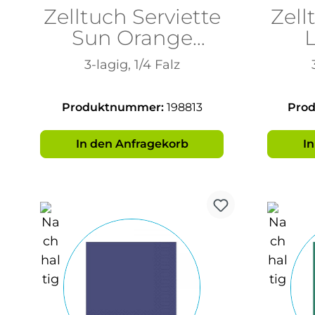
Zelltuch Serviette
Zell
Sun Orange
33x33cm
3-lagig, 1/4 Falz
Produktnummer:
198813
Pro
In den Anfragekorb
I