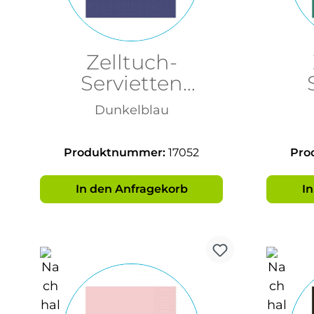
Zelltuch-
Servietten
33x33cm, 3-lagig,
33x3
Dunkelblau
1/4 F
Produktnummer:
17052
Pro
In den Anfragekorb
I