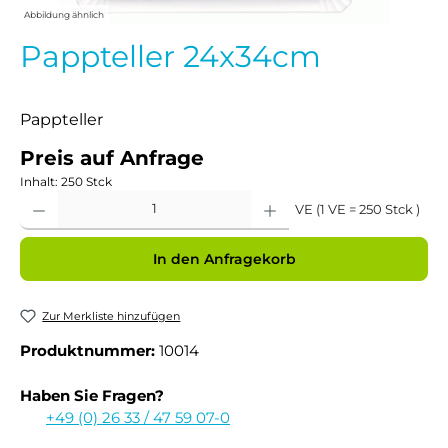
Abbildung ähnlich
Pappteller 24x34cm
Pappteller
Preis auf Anfrage
Inhalt:
250 Stck
Produkt Anzahl: Gib den gewünschten Wert ein oder benutze die Schaltflächen um 
VE (1 VE = 250 Stck )
In den Anfragekorb
Zur Merkliste hinzufügen
Produktnummer:
10014
Haben Sie Fragen?
+49 (0) 26 33 / 47 59 07-0