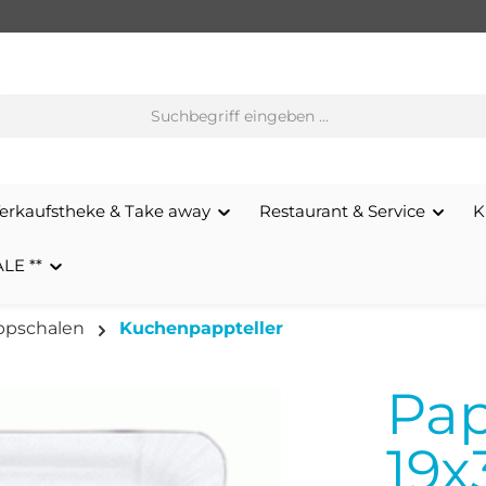
erkaufstheke & Take away
Restaurant & Service
K
ALE **
appschalen
Kuchenpappteller
Pap
19x