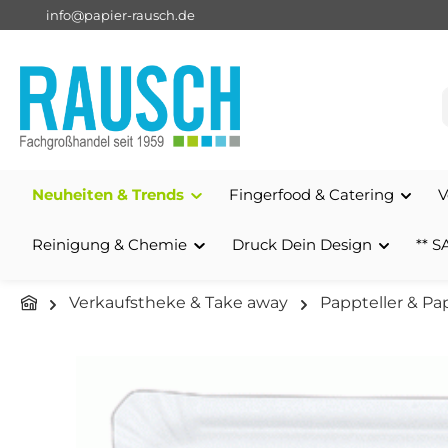
info@papier-rausch.de
springen
Zur Hauptnavigation springen
Neuheiten & Trends
Fingerfood & Catering
V
Reinigung & Chemie
Druck Dein Design
** S
Verkaufstheke & Take away
Pappteller & P
Bildergalerie überspringen