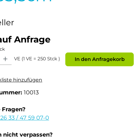
ller
auf Anfrage
ck
: Gib den gewünschten Wert ein oder benutze die Schaltflächen um die Anz
VE (1 VE = 250 Stck )
In den Anfragekorb
kliste hinzufügen
nummer:
10013
e Fragen?
 26 33 / 47 59 07-0
 nicht verpassen?