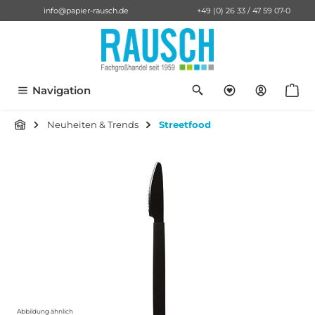
info@papier-rausch.de
+49 (0) 26 33 / 47 59 07-0
alt springen
Du hast 0 Pro
Anf
Navigation
Neuheiten & Trends
Streetfood
Bildergalerie überspringen
Abbildung ähnlich