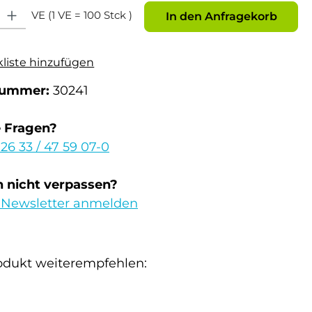
: Gib den gewünschten Wert ein oder benutze die Schaltflächen um die Anz
VE (1 VE = 100 Stck )
In den Anfragekorb
kliste hinzufügen
nummer:
30241
e Fragen?
 26 33 / 47 59 07-0
 nicht verpassen?
 Newsletter anmelden
odukt weiterempfehlen: