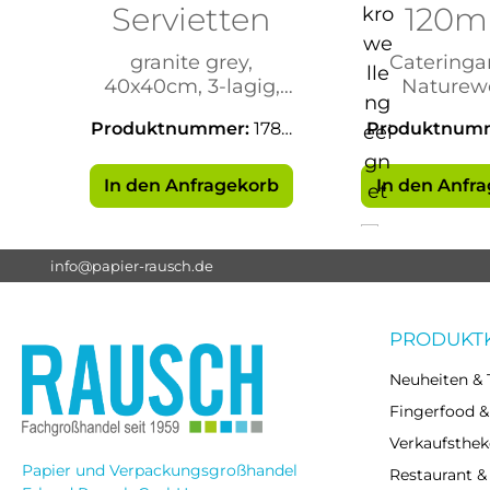
Servietten
120
Baga
granite grey,
Cateringar
40x40cm, 3-lagig,
Naturew
1/8 F
Produktnummer:
1786
Produktnum
55
37
In den Anfragekorb
In den Anfr
info@papier-rausch.de
PRODUKT
Neuheiten & 
Fingerfood &
Verkaufsthek
Papier und Verpackungsgroßhandel
Restaurant &