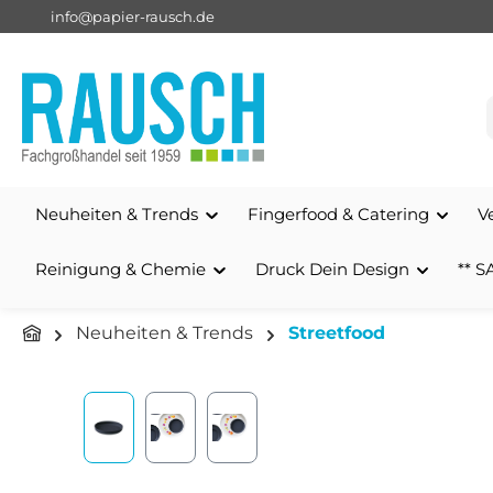
info@papier-rausch.de
springen
Zur Hauptnavigation springen
Neuheiten & Trends
Fingerfood & Catering
V
Reinigung & Chemie
Druck Dein Design
** S
Neuheiten & Trends
Streetfood
Bildergalerie überspringen