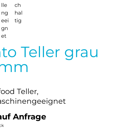
to Teller grau
0mm
ood Teller,
aschinengeeignet
auf Anfrage
ck