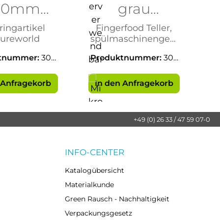
00mm
grau
gasse
200mm
ringartikel
Fingerfood Teller,
ureworld
spülmaschinengeei
gnet
tnummer:
302
Produktnummer:
302
P
39
42
 Anfragekorb
In den Anfragekorb
+49 (0) 26 33 / 47 59 07-0
INFO-CENTER
Katalogübersicht
Materialkunde
Green Rausch - Nachhaltigkeit
Verpackungsgesetz