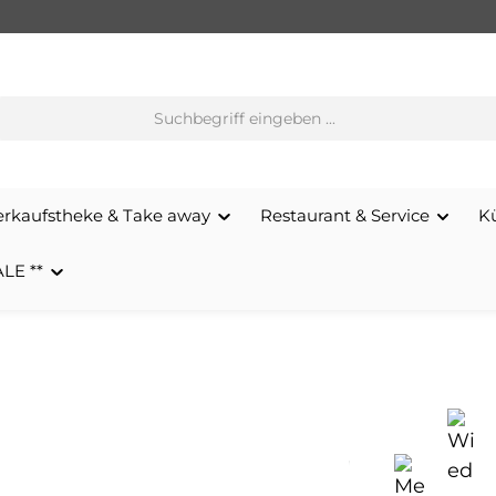
erkaufstheke & Take away
Restaurant & Service
K
ALE **