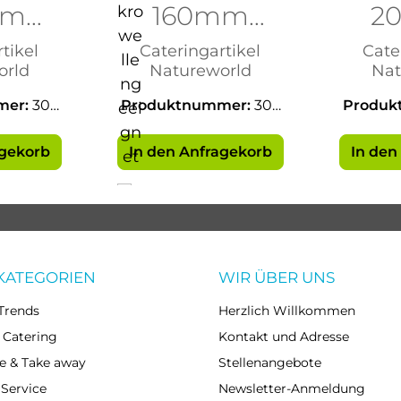
mm
160mm
2
sse
Bagasse
Ba
tikel
Cateringartikel
Cate
orld
Natureworld
Nat
mer:
302
Produktnummer:
302
Produk
38
agekorb
In den Anfragekorb
In den
KATEGORIEN
WIR ÜBER UNS
Trends
Herzlich Willkommen
 Catering
Kontakt und Adresse
e & Take away
Stellenangebote
 Service
Newsletter-Anmeldung