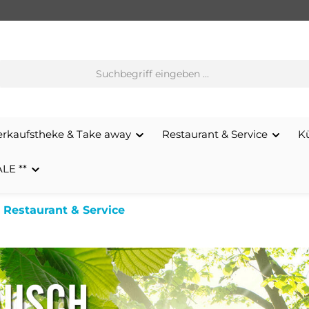
erkaufstheke & Take away
Restaurant & Service
K
ALE **
 Restaurant & Service