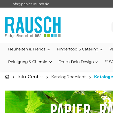
info@papier-rausch.de
springen
Zur Hauptnavigation springen
Neuheiten & Trends
Fingerfood & Catering
V
Reinigung & Chemie
Druck Dein Design
** S
Info-Center
Katalogübersicht
Kataloge
Bildergalerie überspringen