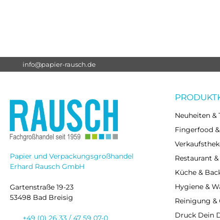
info@papier-rausch.de
PRODUKT
Neuheiten & 
Fingerfood &
Verkaufsthek
Papier und Verpackungsgroßhandel
Restaurant &
Erhard Rausch GmbH
Küche & Bac
Hygiene & 
Gartenstraße 19-23
53498 Bad Breisig
Reinigung &
Druck Dein 
+49 (0) 26 33 / 47 59 07-0