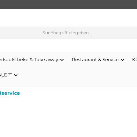
erkaufstheke & Take away
Restaurant & Service
K
ALE **
service