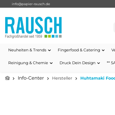
info@papier-rausch.de
springen
Zur Hauptnavigation springen
Neuheiten & Trends
Fingerfood & Catering
V
Reinigung & Chemie
Druck Dein Design
** S
Info-Center
Hersteller
Huhtamaki Food