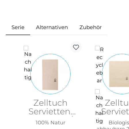
Serie
Alternativen
Zubehör
Produktgalerie überspringen
Zelltuch
Zellt
Servietten,
Servie
40x40cm, 1/8
Nat
100% Natur
Biologi
Falz
20x2
abbaubare 2