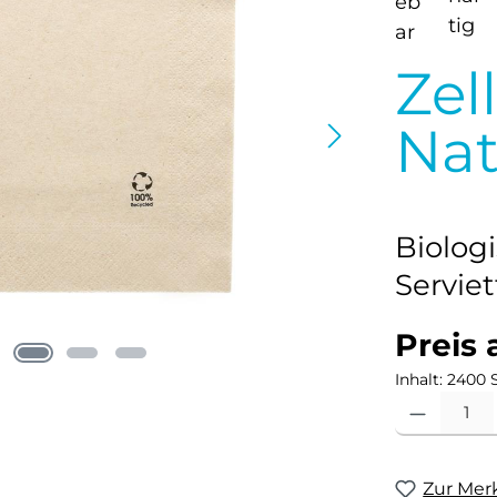
Zel
Nat
Biolog
Servie
Preis 
Inhalt:
2400 
Produkt Anzahl
Zur Mer