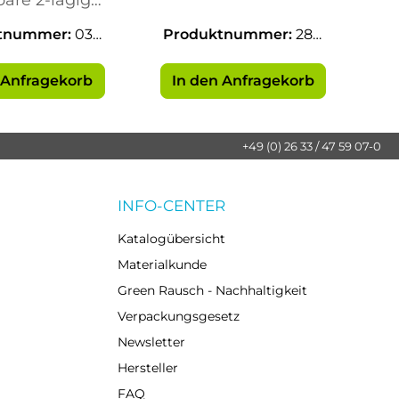
rvietten
tnummer:
039
Produktnummer:
284
88
62
 Anfragekorb
In den Anfragekorb
+49 (0) 26 33 / 47 59 07-0
INFO-CENTER
Katalogübersicht
Materialkunde
Green Rausch - Nachhaltigkeit
Verpackungsgesetz
Newsletter
Hersteller
FAQ