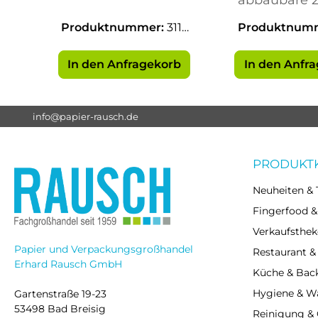
Serviet
Produktnummer:
3112
Produktnum
2
76
In den Anfragekorb
In den Anfr
info@papier-rausch.de
PRODUKT
Neuheiten & 
Fingerfood &
Verkaufsthek
Papier und Verpackungsgroßhandel
Restaurant &
Erhard Rausch GmbH
Küche & Bac
Hygiene & 
Gartenstraße 19-23
53498 Bad Breisig
Reinigung &