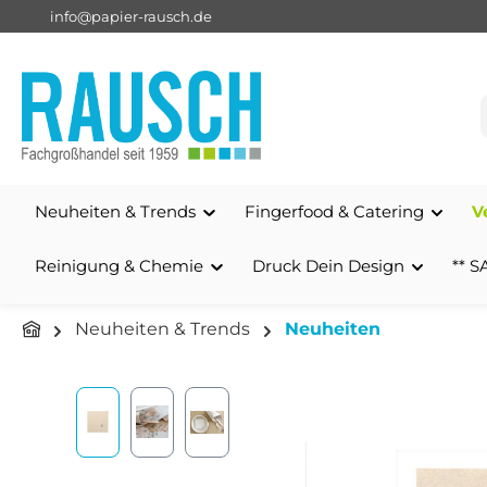
info@papier-rausch.de
springen
Zur Hauptnavigation springen
Neuheiten & Trends
Fingerfood & Catering
V
Reinigung & Chemie
Druck Dein Design
** S
Neuheiten & Trends
Neuheiten
Bildergalerie überspringen