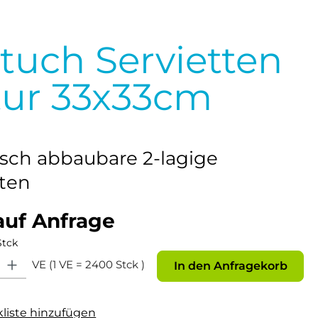
ltuch Servietten
ur 33x33cm
isch abbaubare 2-lagige
tten
auf Anfrage
Stck
: Gib den gewünschten Wert ein oder benutze die Schaltflächen um die Anz
VE (1 VE = 2400 Stck )
In den Anfragekorb
kliste hinzufügen