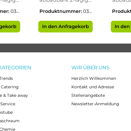
ten
Servietten
Se
mer:
035
Produktnummer:
035
Produk
75
agekorb
In den Anfragekorb
In den
KATEGORIEN
WIR ÜBER UNS
Trends
Herzlich Willkommen
 Catering
Kontakt und Adresse
e & Take away
Stellenangebote
 Service
Newsletter-Anmeldung
kstube
Waschraum
 Chemie