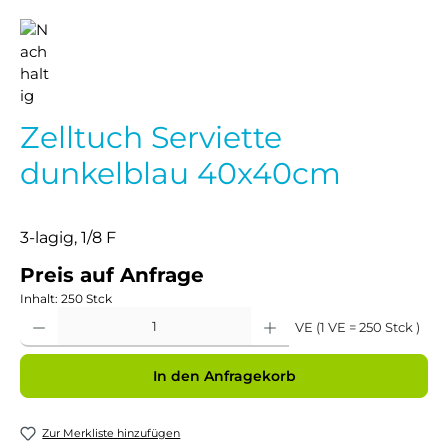
Zelltuch Serviette
dunkelblau 40x40cm
3-lagig, 1/8 F
Preis auf Anfrage
Inhalt:
250 Stck
Produkt Anzahl: Gib den gewünschten Wert ein oder benutze die Schaltflächen um 
VE (1 VE = 250 Stck )
In den Anfragekorb
Zur Merkliste hinzufügen