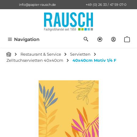
info@papier-rausch.de
+49 (0) 26 33 / 47 59 07-0
alt springen
Du hast 0 Pro
Anf
Navigation
Restaurant & Service
Servietten
Zelltuchservietten 40x40cm
40x40cm Motiv 1/4 F
Bildergalerie überspringen