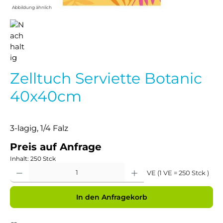
Abbildung ähnlich
Zelltuch Serviette Botanic
40x40cm
3-lagig, 1/4 Falz
Preis auf Anfrage
Inhalt:
250 Stck
Produkt Anzahl: Gib den gewünschten Wert ein oder benutze die Schaltflächen um 
VE (1 VE = 250 Stck )
In den Anfragekorb