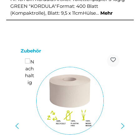
GREEN "KORDULA"Format: 400 Blatt
(Kompaktrolle), Blatt: 9,5 x 11cmHülse…
Mehr
Produktgalerie überspringen
Zubehör