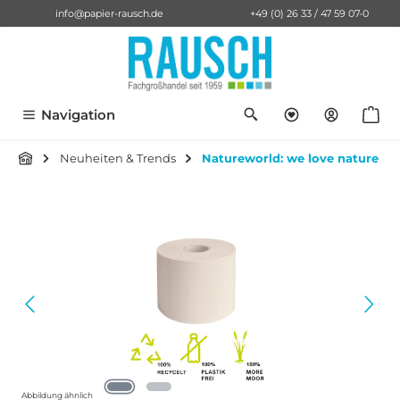
info@papier-rausch.de
+49 (0) 26 33 / 47 59 07-0
alt springen
Du hast 0 Pro
Anf
Navigation
Neuheiten & Trends
Natureworld: we love nature
Bildergalerie überspringen
Abbildung ähnlich