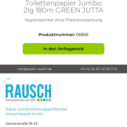
Toilettenpapier Jumbo
2lg 180m GREEN JUTTA
Hygieneartikel ohne Plastikverpackung
Hy
Produktnummer:
06856
In den Anfragekorb
info@papier-rausch.de
+49 (0) 26 33 / 47 59 07-0
Papier und Verpackungsgroßhandel
Erhard Rausch GmbH
Gartenstraße 19-23