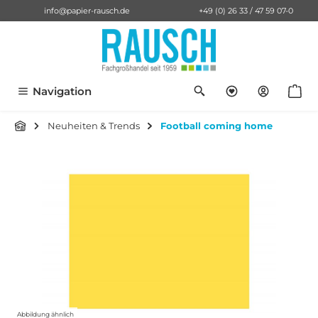
info@papier-rausch.de
+49 (0) 26 33 / 47 59 07-0
alt springen
Du hast 0 Pro
Anf
Navigation
Neuheiten & Trends
Football coming home
Bildergalerie überspringen
Abbildung ähnlich