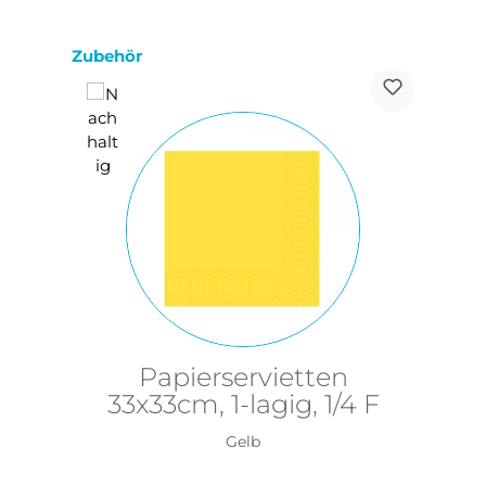
Produktgalerie überspringen
Zubehör
Papierservietten
33x33cm, 1-lagig, 1/4 F
Gelb