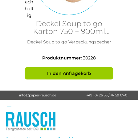
Deckel Soup to go
Karton 750 + 900ml
braun
Deckel Soup to go Verpackungsbecher
Produktnummer:
30228
In den Anfragekorb
info@papier-rausch.de
+49 (0) 26 33 / 47 59 07-0