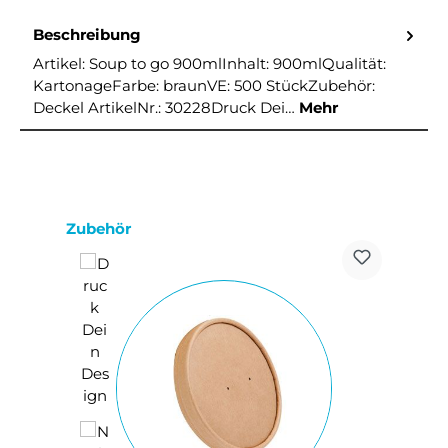
Beschreibung
Artikel: Soup to go 900mlInhalt: 900mlQualität:
KartonageFarbe: braunVE: 500 StückZubehör:
Deckel ArtikelNr.: 30228Druck Dei…
Mehr
Produktgalerie überspringen
Zubehör