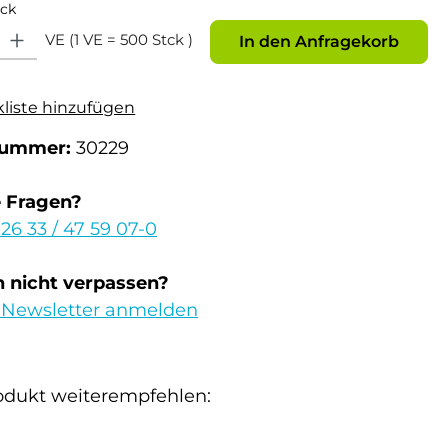
tck
: Gib den gewünschten Wert ein oder benutze die Schaltflächen um die Anz
VE (1 VE = 500 Stck )
In den Anfragekorb
kliste hinzufügen
nummer:
30229
e Fragen?
 26 33 / 47 59 07-0
 nicht verpassen?
 Newsletter anmelden
odukt weiterempfehlen: