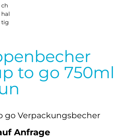
ppenbecher
p to go 750ml
aun
o go Verpackungsbecher
auf Anfrage