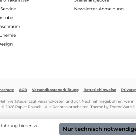
e & Take away
Stellenangebote
 Service
Newsletter-Anmeldung
kstube
Waschraum
 Chemie
Design
nschutz
AGB
Versandkostenerklärung
Batteriehinweise
Privats
. Mehrwertsteuer zzgl.
Versandkosten
und ggf. Nachnahmegebühren, wenn n
© 2026 Papier Rausch - Alle Rechte vorbehalten. Theme by
ThemeWare®
rfahrung bieten zu
Nur technisch notwendig