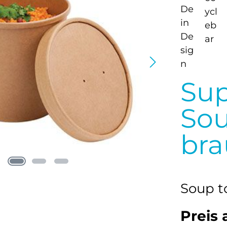
Su
Sou
br
Soup t
Preis 