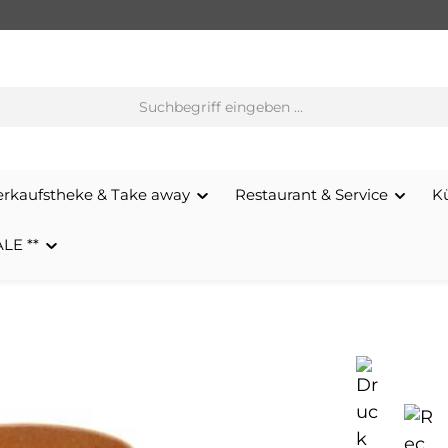
erkaufstheke & Take away
Restaurant & Service
K
ALE **