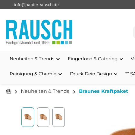
info@papier-rausch.de
springen
Zur Hauptnavigation springen
Neuheiten & Trends
Fingerfood & Catering
V
Reinigung & Chemie
Druck Dein Design
** S
Neuheiten & Trends
Braunes Kraftpaket
Bildergalerie überspringen