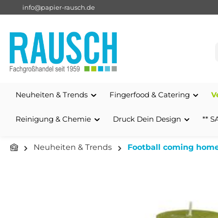
info@papier-rausch.de
springen
Zur Hauptnavigation springen
Neuheiten & Trends
Fingerfood & Catering
V
Reinigung & Chemie
Druck Dein Design
** S
Neuheiten & Trends
Football coming hom
Bildergalerie überspringen