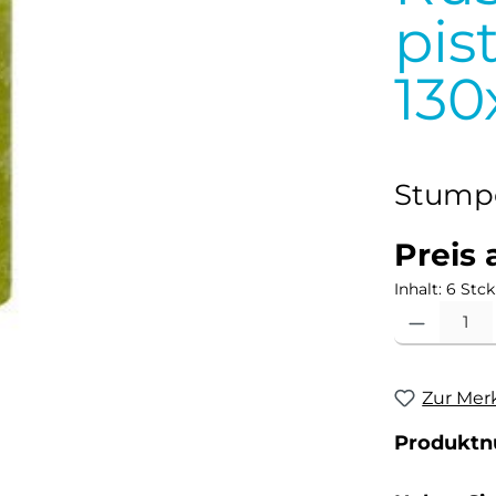
pis
13
Stumpe
Preis 
Inhalt:
6 Stck
Produkt Anzahl
Zur Mer
Produkt