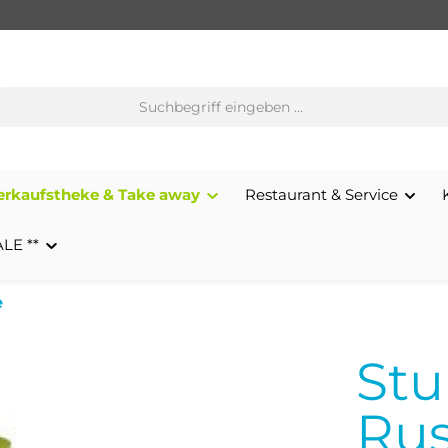
erkaufstheke & Take away
Restaurant & Service
ALE **
e
St
Rus