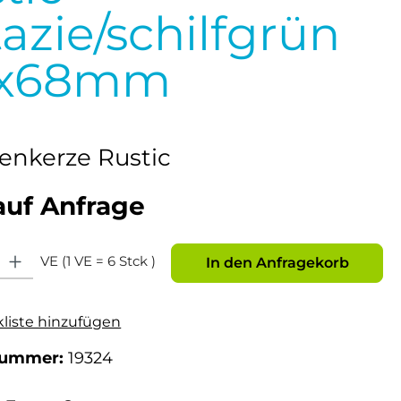
tazie/schilfgrün
0x68mm
nkerze Rustic
auf Anfrage
: Gib den gewünschten Wert ein oder benutze die Schaltflächen um die Anz
VE (1 VE = 6 Stck )
In den Anfragekorb
kliste hinzufügen
nummer:
19324