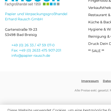
Fingerfood &
Verkaufsthek
Papier und Verpackungsgroßhandel
Restaurant &
Erhard Rausch GmbH
Küche & Bac
Hygiene & 
Gartenstraße 19-23
53498 Bad Breisig
Reinigung &
Druck Dein 
+49 (0) 26 33 / 47 59 07-0
Fax: +49 (0) 2633 475 907-201
** SALE **
info@papier-rausch.de
Impressum
Date
Alle Preise exkl. gesetzl
Diese Website verwendet Cookies, um eine bestmögliche E