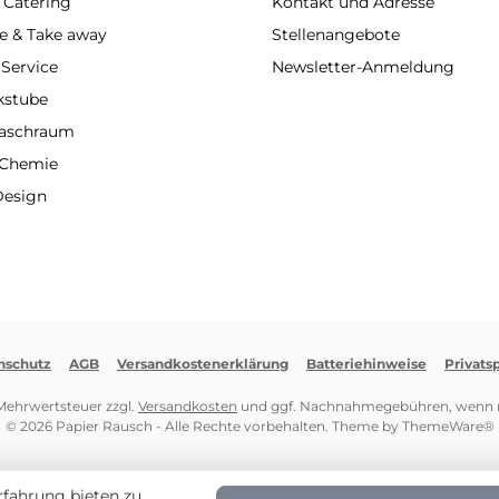
 Catering
Kontakt und Adresse
e & Take away
Stellenangebote
 Service
Newsletter-Anmeldung
kstube
Waschraum
 Chemie
Design
nschutz
AGB
Versandkostenerklärung
Batteriehinweise
Privats
. Mehrwertsteuer zzgl.
Versandkosten
und ggf. Nachnahmegebühren, wenn n
© 2026 Papier Rausch - Alle Rechte vorbehalten. Theme by
ThemeWare®
rfahrung bieten zu