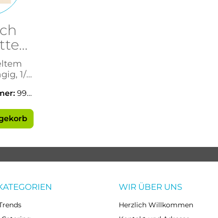
uch
tte
a
eltem
3cm
gig, 1/4
mer:
990
agekorb
KATEGORIEN
WIR ÜBER UNS
Trends
Herzlich Willkommen