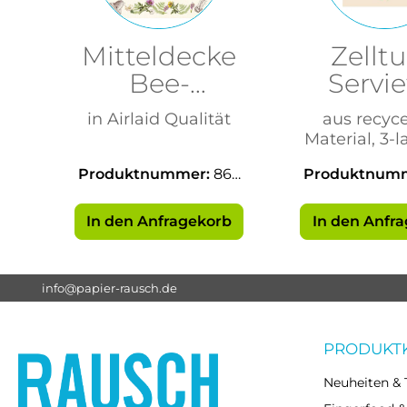
Mitteldecke
Zellt
Bee-
Servie
Keeping
Ale
in Airlaid Qualität
aus recyc
80x80cm
33x3
Material, 3-la
Falz
Produktnummer:
867
Produktnum
69
00
In den Anfragekorb
In den Anfr
info@papier-rausch.de
PRODUKT
Neuheiten & 