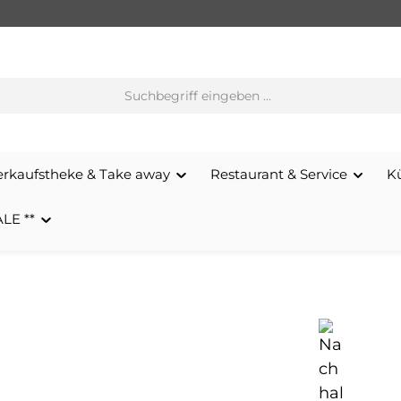
erkaufstheke & Take away
Restaurant & Service
K
ALE **