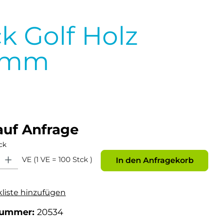
ck Golf Holz
0mm
auf Anfrage
ck
: Gib den gewünschten Wert ein oder benutze die Schaltflächen um die Anz
VE (1 VE = 100 Stck )
In den Anfragekorb
kliste hinzufügen
nummer:
20534