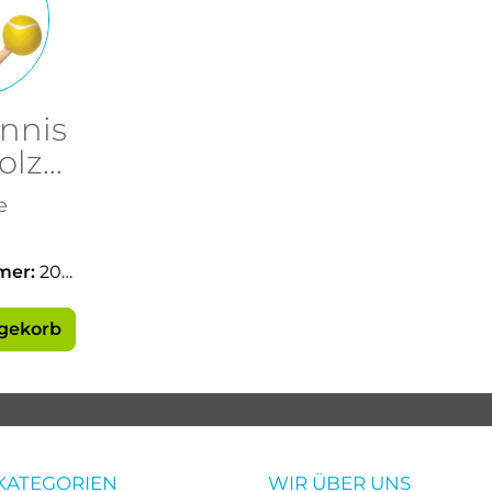
ennis
olz
mm
e
mer:
205
agekorb
KATEGORIEN
WIR ÜBER UNS