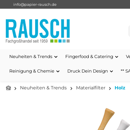
info@papier-rausch.de
springen
Zur Hauptnavigation springen
Neuheiten & Trends
Fingerfood & Catering
V
Reinigung & Chemie
Druck Dein Design
** S
Neuheiten & Trends
Materialfilter
Holz
Bildergalerie überspringen