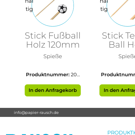
Stick Fußball
Stick T
Holz 120mm
Ball H
120
Spieße
Spieß
Produktnummer:
205
Produktnum
32
33
In den Anfragekorb
In den Anfr
info@papier-rausch.de
PRODUKT