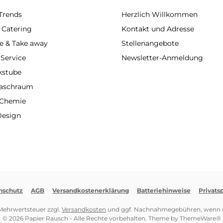
Trends
Herzlich Willkommen
 Catering
Kontakt und Adresse
e & Take away
Stellenangebote
 Service
Newsletter-Anmeldung
kstube
Waschraum
 Chemie
Design
nschutz
AGB
Versandkostenerklärung
Batteriehinweise
Privats
. Mehrwertsteuer zzgl.
Versandkosten
und ggf. Nachnahmegebühren, wenn n
© 2026 Papier Rausch - Alle Rechte vorbehalten. Theme by
ThemeWare®