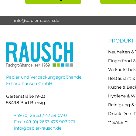
info@papier-rausch.de
PRODUKT
Neuheiten & 
Fingerfood &
Verkaufsthek
Papier und Verpackungsgroßhandel
Restaurant &
Erhard Rausch GmbH
Küche & Bac
Hygiene & 
Gartenstraße 19-23
53498 Bad Breisig
Reinigung &
Druck Dein 
+49 (0) 26 33 / 47 59 07-0
Fax: +49 (0) 2633 475 907-201
** SALE **
info@papier-rausch.de