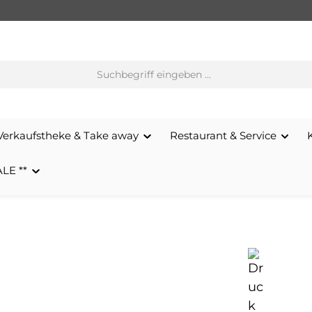
Verkaufstheke & Take away
Restaurant & Service
ALE **