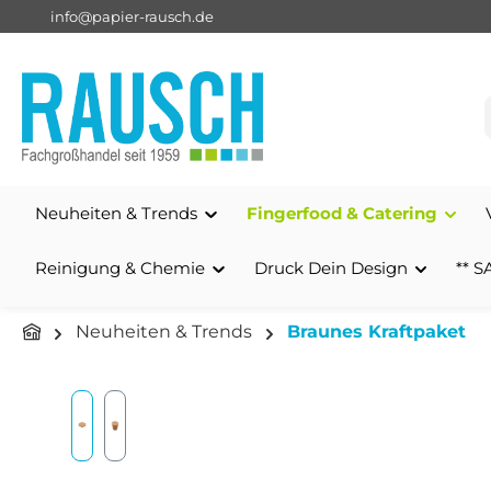
info@papier-rausch.de
springen
Zur Hauptnavigation springen
Neuheiten & Trends
Fingerfood & Catering
Reinigung & Chemie
Druck Dein Design
** S
Neuheiten & Trends
Braunes Kraftpaket
Bildergalerie überspringen