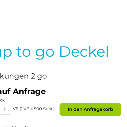
p to go Deckel
kungen 2 go
auf Anfrage
tck
: Gib den gewünschten Wert ein oder benutze die Schaltflächen um die Anz
VE (1 VE = 500 Stck )
In den Anfragekorb