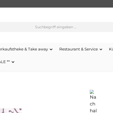
erkaufstheke & Take away
Restaurant & Service
K
ALE **