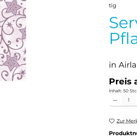
Ser
Pf
in Airl
Preis 
Inhalt:
50 Stc
Produkt Anzahl
Zur Mer
Produkt