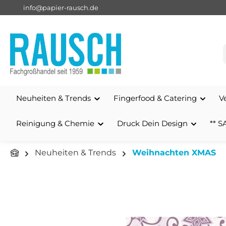
info@papier-rausch.de
springen
Zur Hauptnavigation springen
Neuheiten & Trends
Fingerfood & Catering
V
Reinigung & Chemie
Druck Dein Design
** S
Neuheiten & Trends
Weihnachten XMAS
Bildergalerie überspringen