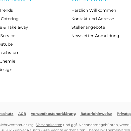
Trends
Herzlich Willkommen
 Catering
Kontakt und Adresse
e & Take away
Stellenangebote
 Service
Newsletter-Anmeldung
kstube
Waschraum
 Chemie
Design
nschutz
AGB
Versandkostenerklärung
Batteriehinweise
Privats
. Mehrwertsteuer zzgl.
Versandkosten
und ggf. Nachnahmegebühren, wenn n
© 2026 Papier Rausch - Alle Rechte vorbehalten. Theme by
ThemeWare®