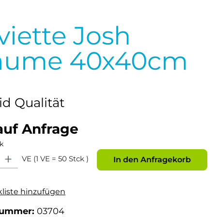
viette Josh
laume 40x40cm
aid Qualität
auf Anfrage
k
: Gib den gewünschten Wert ein oder benutze die Schaltflächen um die Anz
VE (1 VE = 50 Stck )
In den Anfragekorb
kliste hinzufügen
nummer:
03704