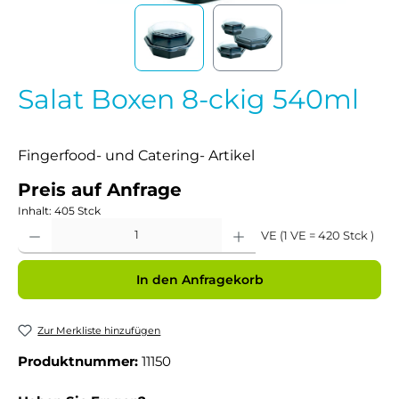
Salat Boxen 8-ckig 540ml
Fingerfood- und Catering- Artikel
Preis auf Anfrage
Inhalt:
405 Stck
Produkt Anzahl: Gib den gewünschten Wert ein oder benutze die Schaltflächen um 
VE (1 VE = 420 Stck )
In den Anfragekorb
Zur Merkliste hinzufügen
Produktnummer:
11150