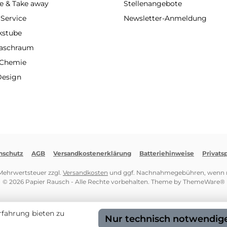
e & Take away
Stellenangebote
 Service
Newsletter-Anmeldung
kstube
Waschraum
 Chemie
Design
nschutz
AGB
Versandkostenerklärung
Batteriehinweise
Privats
. Mehrwertsteuer zzgl.
Versandkosten
und ggf. Nachnahmegebühren, wenn n
© 2026 Papier Rausch - Alle Rechte vorbehalten. Theme by
ThemeWare®
rfahrung bieten zu
Nur technisch notwendig