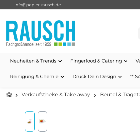
info@papier-rausch.de
springen
Zur Hauptnavigation springen
Neuheiten & Trends
Fingerfood & Catering
V
Reinigung & Chemie
Druck Dein Design
** S
Verkaufstheke & Take away
Beutel & Traget
Bildergalerie überspringen