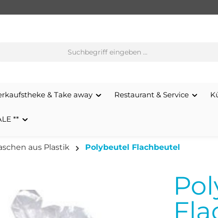
erkaufstheke & Take away
Restaurant & Service
K
ALE **
aschen aus Plastik
Polybeutel Flachbeutel
Pol
Fla