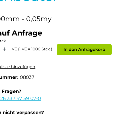
00mm - 0,05my
auf Anfrage
tck
: Gib den gewünschten Wert ein oder benutze die Schaltflächen um die Anz
VE (1 VE = 1000 Stck )
In den Anfragekorb
kliste hinzufügen
nummer:
08037
e Fragen?
 26 33 / 47 59 07-0
 nicht verpassen?