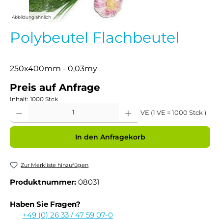
Abbildung ähnlich
Polybeutel Flachbeutel
250x400mm - 0,03my
Preis auf Anfrage
Inhalt:
1000 Stck
Produkt Anzahl: Gib den gewünschten Wert ein oder benutze die Schaltflächen um 
VE (1 VE = 1000 Stck )
In den Anfragekorb
Zur Merkliste hinzufügen
Produktnummer:
08031
Haben Sie Fragen?
+49 (0) 26 33 / 47 59 07-0