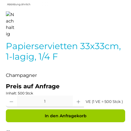
Abbildung ähnlich
Papierservietten 33x33cm,
1-lagig, 1/4 F
Champagner
Preis auf Anfrage
Inhalt:
500 Stck
Produkt Anzahl: Gib den gewünschten Wert ein oder benutze die Schaltflächen um 
VE (1 VE = 500 Stck )
In den Anfragekorb