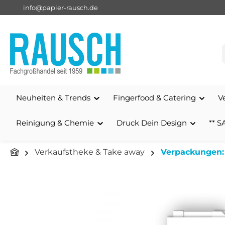
info@papier-rausch.de
springen
Zur Hauptnavigation springen
Neuheiten & Trends
Fingerfood & Catering
V
Reinigung & Chemie
Druck Dein Design
** S
Verkaufstheke & Take away
Verpackungen:
Bildergalerie überspringen