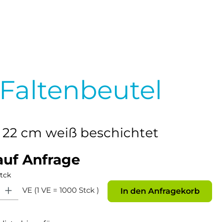
Faltenbeutel
 x 22 cm weiß beschichtet
auf Anfrage
tck
: Gib den gewünschten Wert ein oder benutze die Schaltflächen um die Anz
VE (1 VE = 1000 Stck )
In den Anfragekorb