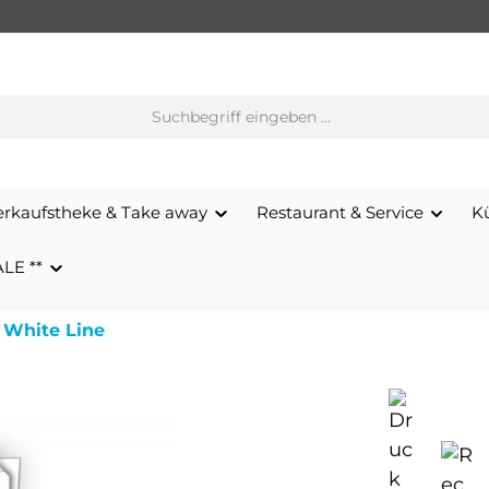
erkaufstheke & Take away
Restaurant & Service
K
ALE **
 White Line