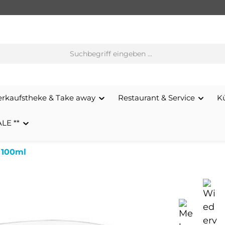
erkaufstheke & Take away
Restaurant & Service
K
ALE **
b 100ml