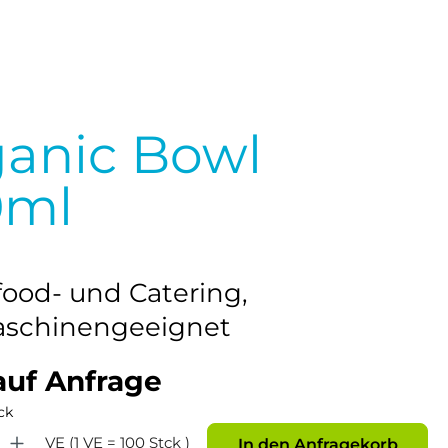
anic Bowl
0ml
food- und Catering,
aschinengeeignet
auf Anfrage
ck
: Gib den gewünschten Wert ein oder benutze die Schaltflächen um die Anz
VE (1 VE = 100 Stck )
In den Anfragekorb