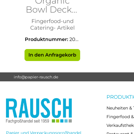
Organic
Bowl Deckel
850ml
Fingerfood-und
Catering- Artikel
Produktnummer:
2051
5
In den Anfragekorb
info@papier-rausch.de
PRODUKT
Neuheiten & 
Fingerfood &
Verkaufsthek
Papier und Verpackungsgroßhandel