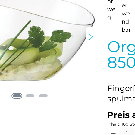
Org
85
Finger
spülm
Preis 
Inhalt:
100 St
Produkt Anzahl