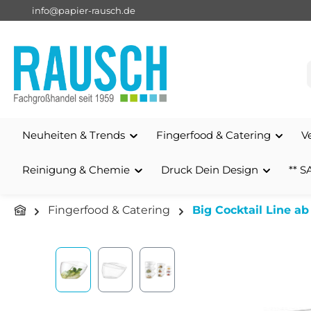
info@papier-rausch.de
springen
Zur Hauptnavigation springen
Neuheiten & Trends
Fingerfood & Catering
V
Reinigung & Chemie
Druck Dein Design
** S
Fingerfood & Catering
Big Cocktail Line a
Bildergalerie überspringen