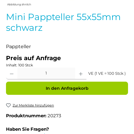
Abbildung ähnlich
Mini Pappteller 55x55mm
schwarz
Pappteller
Preis auf Anfrage
Inhalt:
100 Stck
Produkt Anzahl: Gib den gewünschten Wert ein oder benutze die Schaltflächen um 
VE (1 VE = 100 Stck )
In den Anfragekorb
Zur Merkliste hinzufügen
Produktnummer:
20273
Haben Sie Fragen?