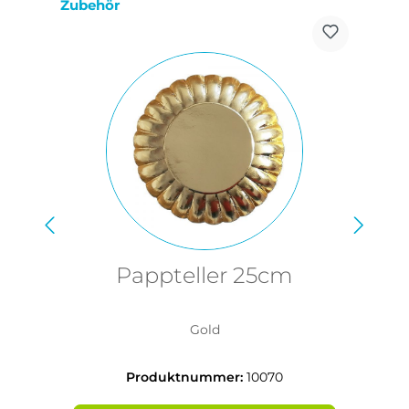
Produktgalerie überspringen
Zubehör
Pappteller 25cm
P
Gold
Produktnummer:
10070