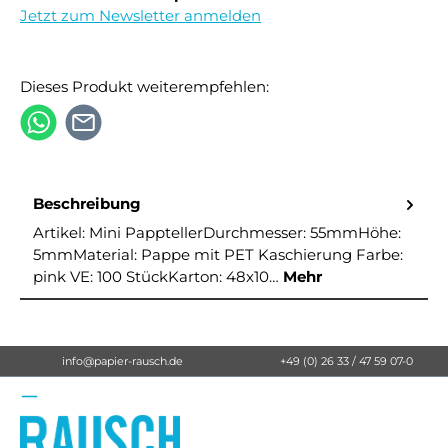
Jetzt zum Newsletter anmelden
Dieses Produkt weiterempfehlen:
Beschreibung
Artikel: Mini PapptellerDurchmesser: 55mmHöhe:
5mmMaterial: Pappe mit PET Kaschierung Farbe:
pink VE: 100 StückKarton: 48x10…
Mehr
info@papier-rausch.de
+49 (0) 26 33 / 47 59 07-0