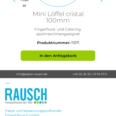
Mini Löffel cristal
100mm
Fingerfood- und Catering,
spülmaschinengeeignet
Produktnummer:
11371
In den Anfragekorb
info@papier-rausch.de
+49 (0) 26 33 / 47 59 07-0
Papier und Verpackungsgroßhandel
Erhard Rausch GmbH