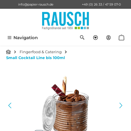
info@papier-rausch.de
+49 (0) 26 33 / 47 59 07-0
alt springen
Du hast 0 Pro
Anf
Navigation
Fingerfood & Catering
Small Cocktail Line bis 100ml
Bildergalerie überspringen