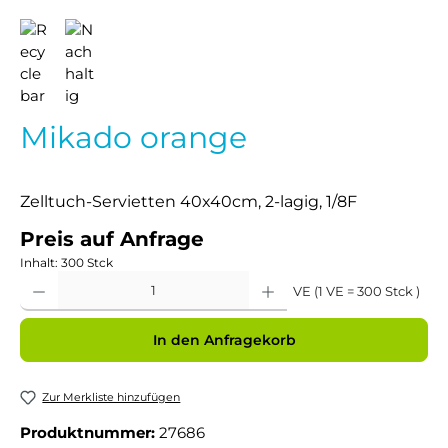
Mikado orange
Zelltuch-Servietten 40x40cm, 2-lagig, 1/8F
Preis auf Anfrage
Inhalt:
300 Stck
Produkt Anzahl: Gib den gewünschten Wert ein oder benutze die Schaltflächen um 
VE (1 VE = 300 Stck )
In den Anfragekorb
Zur Merkliste hinzufügen
Produktnummer:
27686