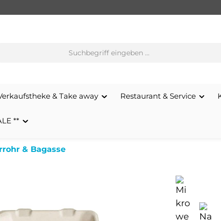
Verkaufstheke & Take away
Restaurant & Service
ALE **
rrohr & Bagasse