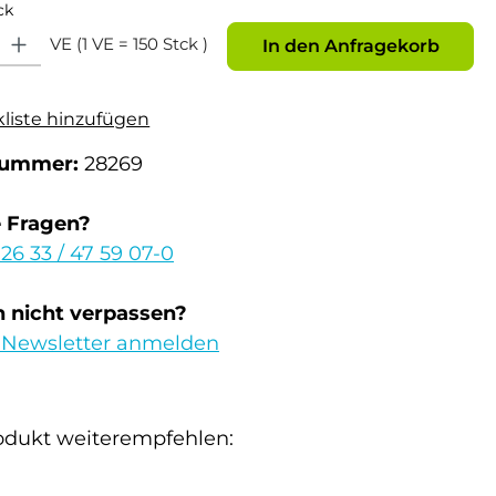
ck
: Gib den gewünschten Wert ein oder benutze die Schaltflächen um die Anz
VE (1 VE = 150 Stck )
In den Anfragekorb
kliste hinzufügen
nummer:
28269
e Fragen?
 26 33 / 47 59 07-0
 nicht verpassen?
 Newsletter anmelden
odukt weiterempfehlen: