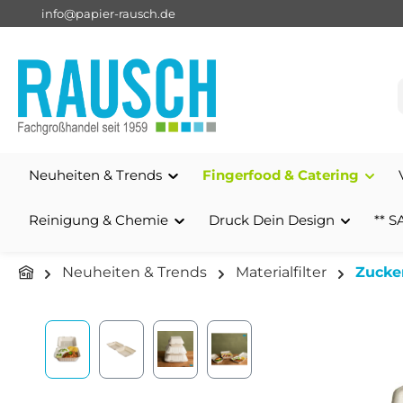
info@papier-rausch.de
springen
Zur Hauptnavigation springen
Neuheiten & Trends
Fingerfood & Catering
Reinigung & Chemie
Druck Dein Design
** S
Neuheiten & Trends
Materialfilter
Zucke
Bildergalerie überspringen