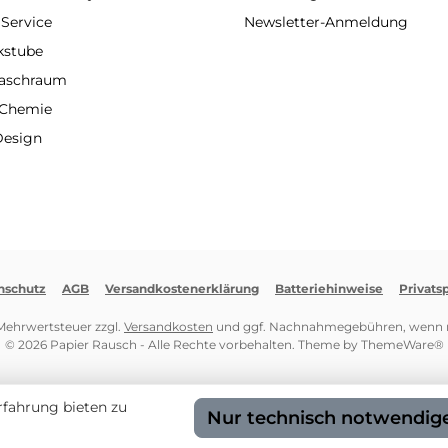
 Service
Newsletter-Anmeldung
kstube
Waschraum
 Chemie
Design
nschutz
AGB
Versandkostenerklärung
Batteriehinweise
Privats
. Mehrwertsteuer zzgl.
Versandkosten
und ggf. Nachnahmegebühren, wenn n
© 2026 Papier Rausch - Alle Rechte vorbehalten. Theme by
ThemeWare®
rfahrung bieten zu
Nur technisch notwendig