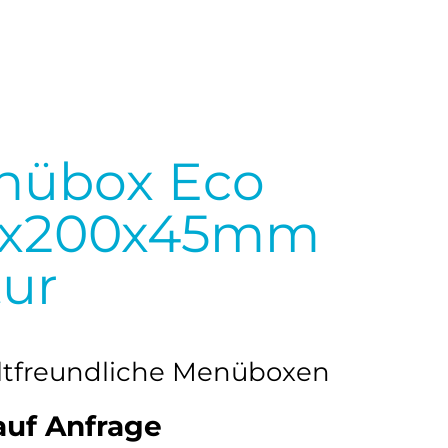
nübox Eco
3x200x45mm
ur
tfreundliche Menüboxen
auf Anfrage