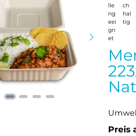
Me
22
Nat
Umwel
Preis 