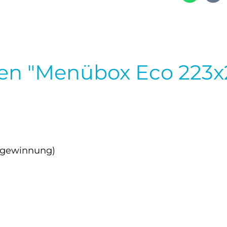
nen "Menübox Eco 223
rgewinnung)