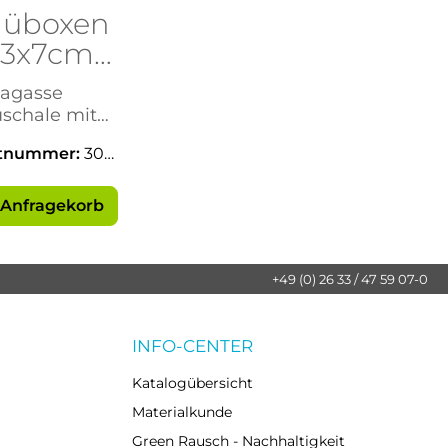
üboxen
13x7cm,
00 ml,
agasse
AS Frei
schale mit
hlußdeckel
tnummer:
307
51
 Anfragekorb
+49 (0) 26 33 / 47 59 07-0
INFO-CENTER
Katalogübersicht
Materialkunde
Green Rausch - Nachhaltigkeit