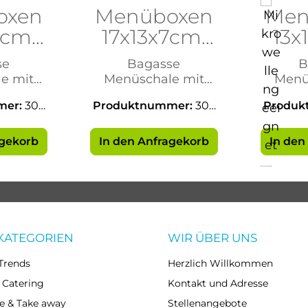
oxen
Menüboxen
Men
6cm,
17x13x7cm,
13x
 ml,
750 ml
5
se
Bagasse
B
ilt
PF
e mit
Menüschale mit
Menü
deckel
Verschlußdeckel
Versc
mer:
307
Produktnummer:
307
Produk
52
agekorb
In den Anfragekorb
In den
KATEGORIEN
WIR ÜBER UNS
Trends
Herzlich Willkommen
 Catering
Kontakt und Adresse
e & Take away
Stellenangebote