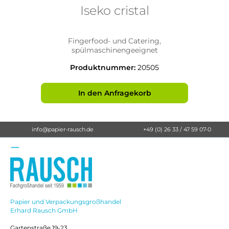
Iseko cristal
Fingerfood- und Catering,
spülmaschinengeeignet
Produktnummer:
20505
In den Anfragekorb
info@papier-rausch.de
+49 (0) 26 33 / 47 59 07-0
Papier und Verpackungsgroßhandel
Erhard Rausch GmbH
Gartenstraße 19-23