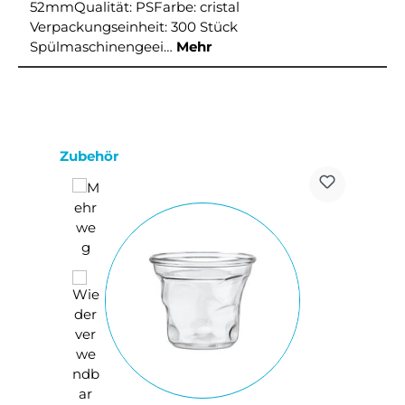
52mmQualität: PSFarbe: cristal
Verpackungseinheit: 300 Stück
Spülmaschinengeei…
Mehr
Produktgalerie überspringen
Zubehör