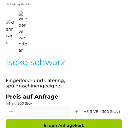
Abbildung ähnlich
Iseko schwarz
Fingerfood- und Catering,
spülmaschinengeeignet
Preis auf Anfrage
Inhalt:
300 Stck
Produkt Anzahl: Gib den gewünschten Wert ein oder benutze die Schaltflächen um 
VE (1 VE = 300 Stck )
In den Anfragekorb