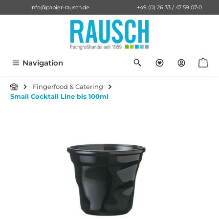
info@papier-rausch.de
+49 (0) 26 33 / 47 59 07-0
alt springen
Du hast 0 Pro
Anf
Navigation
Fingerfood & Catering
Small Cocktail Line bis 100ml
Bildergalerie überspringen